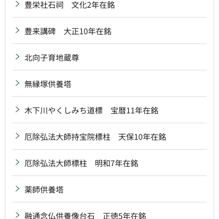
豊栄社石祠 文化2年在銘
豊来講碑 大正10年在銘
北向子育地蔵尊
無縁塚供養塔
木下川やくしみち道標 宝暦11年在銘
厄除弘法大師持宝院標柱 天保10年在銘
厄除弘法大師標柱 明和7年在銘
薬師供養塔
融通念仏供養像台石 正徳5年在銘