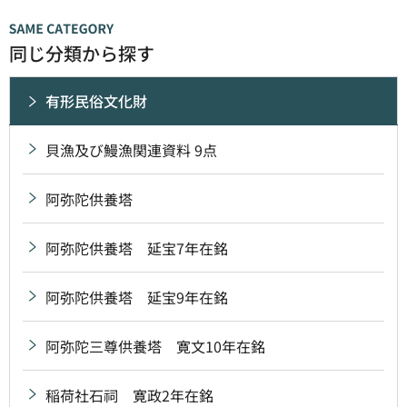
同じ分類から探す
有形民俗文化財
貝漁及び鰻漁関連資料 9点
阿弥陀供養塔
阿弥陀供養塔 延宝7年在銘
阿弥陀供養塔 延宝9年在銘
阿弥陀三尊供養塔 寛文10年在銘
稲荷社石祠 寛政2年在銘