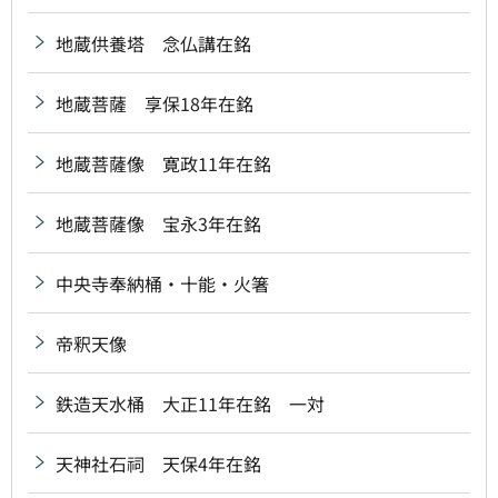
地蔵供養塔 念仏講在銘
地蔵菩薩 享保18年在銘
地蔵菩薩像 寛政11年在銘
地蔵菩薩像 宝永3年在銘
中央寺奉納桶・十能・火箸
帝釈天像
鉄造天水桶 大正11年在銘 一対
天神社石祠 天保4年在銘