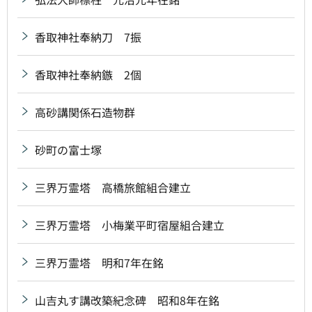
香取神社奉納刀 7振
香取神社奉納鏃 2個
高砂講関係石造物群
砂町の富士塚
三界万霊塔 高橋旅館組合建立
三界万霊塔 小梅業平町宿屋組合建立
三界万霊塔 明和7年在銘
山吉丸す講改築紀念碑 昭和8年在銘