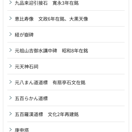
九品来迎引接石 寛永3年在銘
恵比寿像 文政6年在銘、大黒天像
経が嶽碑
元祖山吉御水講中碑 昭和8年在銘
元天神石祠
元八まん道道標 有扇亭石文在銘
五百らかん道標
五百羅漢道標 文化2年再建銘
庚申塔