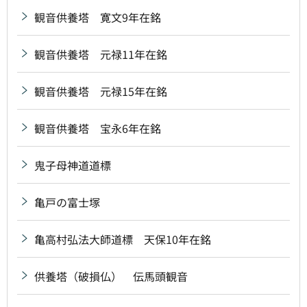
観音供養塔 寛文9年在銘
観音供養塔 元禄11年在銘
観音供養塔 元禄15年在銘
観音供養塔 宝永6年在銘
鬼子母神道道標
亀戸の富士塚
亀高村弘法大師道標 天保10年在銘
供養塔（破損仏） 伝馬頭観音