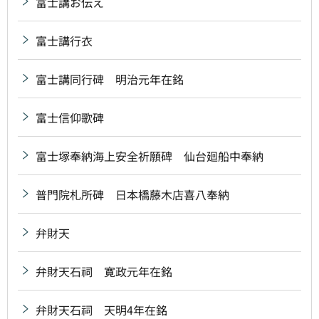
富士講お伝え
富士講行衣
富士講同行碑 明治元年在銘
富士信仰歌碑
富士塚奉納海上安全祈願碑 仙台廻船中奉納
普門院札所碑 日本橋藤木店喜八奉納
弁財天
弁財天石祠 寛政元年在銘
弁財天石祠 天明4年在銘