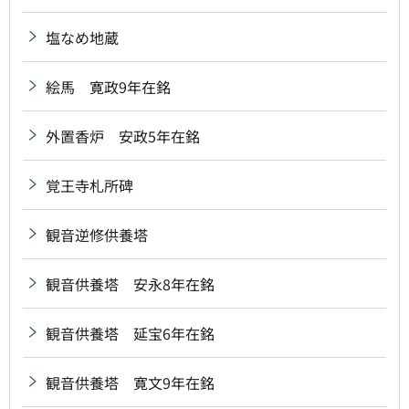
塩なめ地蔵
絵馬 寛政9年在銘
外置香炉 安政5年在銘
覚王寺札所碑
観音逆修供養塔
観音供養塔 安永8年在銘
観音供養塔 延宝6年在銘
観音供養塔 寛文9年在銘