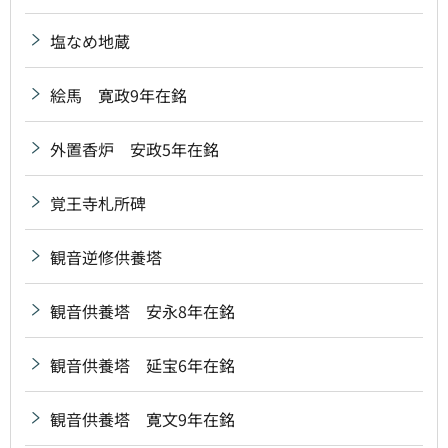
塩なめ地蔵
絵馬 寛政9年在銘
外置香炉 安政5年在銘
覚王寺札所碑
観音逆修供養塔
観音供養塔 安永8年在銘
観音供養塔 延宝6年在銘
観音供養塔 寛文9年在銘