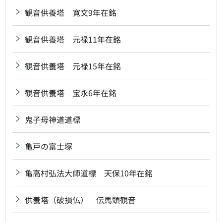
観音供養塔 寛文9年在銘
観音供養塔 元禄11年在銘
観音供養塔 元禄15年在銘
観音供養塔 宝永6年在銘
鬼子母神道道標
亀戸の富士塚
亀高村弘法大師道標 天保10年在銘
供養塔（破損仏） 伝馬頭観音