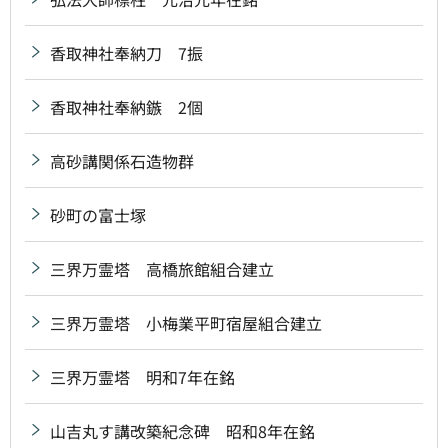
香取神社奉納刀 7振
香取神社奉納鏃 2個
高砂講関係石造物群
砂町の富士塚
三界万霊塔 高橋旅館組合建立
三界万霊塔 小梅業平町宿屋組合建立
三界万霊塔 明和7年在銘
山吉丸す講改築紀念碑 昭和8年在銘