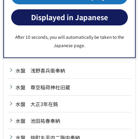
水盤 小倉藩宮本源兵衛興根奉納
Displayed in Japanese
水盤 昭和11年在銘
水盤 昭和14年在銘
After 10 seconds, you will automatically be taken to the
Japanese page.
水盤 深川八幡社中奉納
水盤 浅野喜兵衛奉納
水盤 尊空稲荷神社旧蔵
水盤 大正3年在銘
水盤 池田祐春奉納
水盤 仲町丸平内二階中奉納