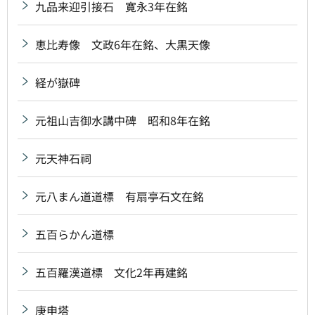
九品来迎引接石 寛永3年在銘
恵比寿像 文政6年在銘、大黒天像
経が嶽碑
元祖山吉御水講中碑 昭和8年在銘
元天神石祠
元八まん道道標 有扇亭石文在銘
五百らかん道標
五百羅漢道標 文化2年再建銘
庚申塔