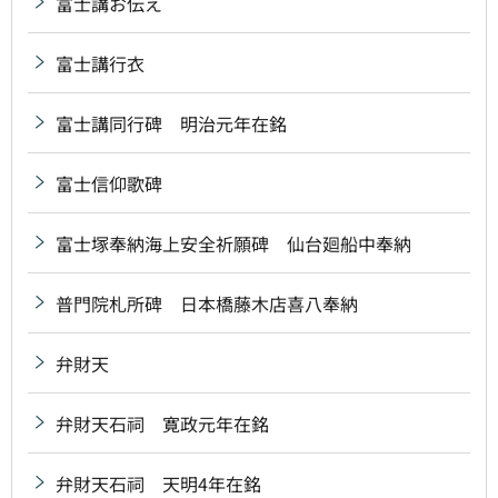
富士講お伝え
富士講行衣
富士講同行碑 明治元年在銘
富士信仰歌碑
富士塚奉納海上安全祈願碑 仙台廻船中奉納
普門院札所碑 日本橋藤木店喜八奉納
弁財天
弁財天石祠 寛政元年在銘
弁財天石祠 天明4年在銘