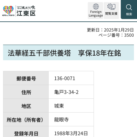
Foreign
閲覧支援
検索
Language
更新日：2025年1月29日
ページ番号：3500
法華経五千部供養塔 享保18年在銘
136-0071
郵便番号
亀戸3-34-2
住所
城東
地区
龍眼寺
所在地（所有者）
1988年3月24日
登録年月日