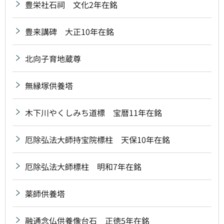
豊栄社石祠 文化2年在銘
豊来講碑 大正10年在銘
北向子育地蔵尊
無縁塚供養塔
木下川やくしみち道標 宝暦11年在銘
厄除弘法大師持宝院標柱 天保10年在銘
厄除弘法大師標柱 明和7年在銘
薬師供養塔
融通念仏供養像台石 正徳5年在銘