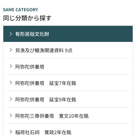
同じ分類から探す
有形民俗文化財
貝漁及び鰻漁関連資料 9点
阿弥陀供養塔
阿弥陀供養塔 延宝7年在銘
阿弥陀供養塔 延宝9年在銘
阿弥陀三尊供養塔 寛文10年在銘
稲荷社石祠 寛政2年在銘