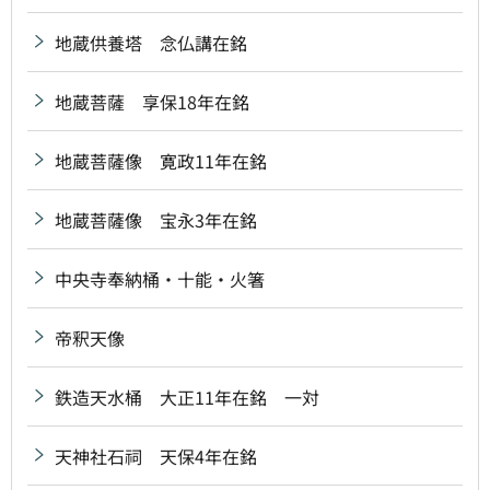
地蔵供養塔 念仏講在銘
地蔵菩薩 享保18年在銘
地蔵菩薩像 寛政11年在銘
地蔵菩薩像 宝永3年在銘
中央寺奉納桶・十能・火箸
帝釈天像
鉄造天水桶 大正11年在銘 一対
天神社石祠 天保4年在銘