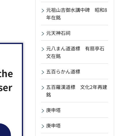
元祖山吉御水講中碑 昭和8
年在銘
元天神石祠
元八まん道道標 有扇亭石
文在銘
the
五百らかん道標
ser
五百羅漢道標 文化2年再建
銘
庚申塔
庚申塔