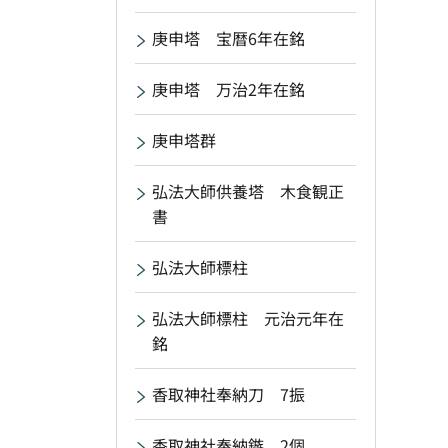
庚申塔 宝暦6年在銘
庚申塔 万治2年在銘
庚申塔群
弘法大師供養塔 木食観正
書
弘法大師標柱
弘法大師標柱 元治元年在
銘
香取神社奉納刀 7振
香取神社奉納鏃 2個