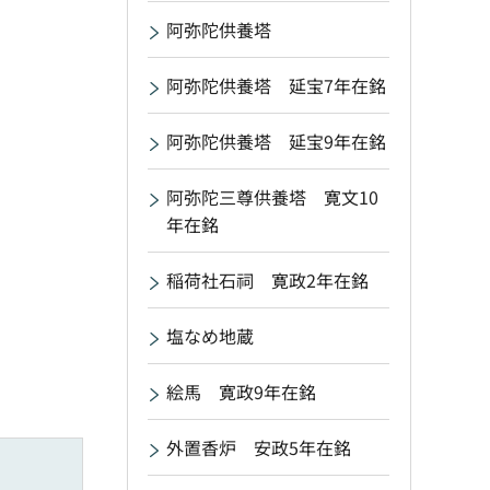
阿弥陀供養塔
阿弥陀供養塔 延宝7年在銘
阿弥陀供養塔 延宝9年在銘
阿弥陀三尊供養塔 寛文10
年在銘
稲荷社石祠 寛政2年在銘
塩なめ地蔵
絵馬 寛政9年在銘
外置香炉 安政5年在銘