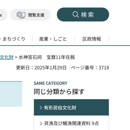
検索
ge
閲覧支援
・まちづくり
産業・しごと
区政情報
文化財
> 水神宮石祠 宝暦11年在銘
更新日：2025年1月29日
ページ番号：3718
同じ分類から探す
有形民俗文化財
貝漁及び鰻漁関連資料 9点