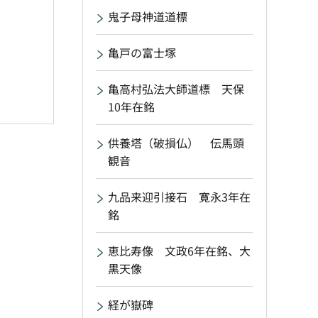
鬼子母神道道標
亀戸の富士塚
亀高村弘法大師道標 天保
10年在銘
供養塔（破損仏） 伝馬頭
観音
九品来迎引接石 寛永3年在
銘
恵比寿像 文政6年在銘、大
黒天像
経が嶽碑