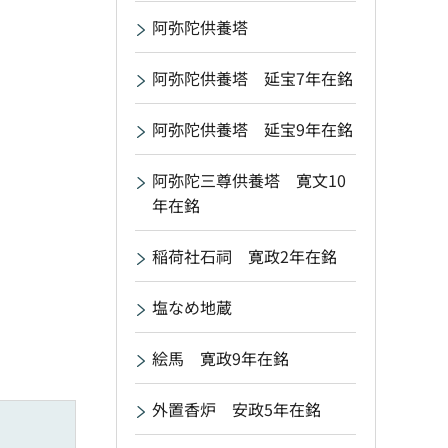
阿弥陀供養塔
阿弥陀供養塔 延宝7年在銘
阿弥陀供養塔 延宝9年在銘
阿弥陀三尊供養塔 寛文10
年在銘
稲荷社石祠 寛政2年在銘
塩なめ地蔵
絵馬 寛政9年在銘
外置香炉 安政5年在銘