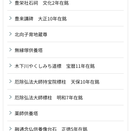
豊栄社石祠 文化2年在銘
豊来講碑 大正10年在銘
北向子育地蔵尊
無縁塚供養塔
木下川やくしみち道標 宝暦11年在銘
厄除弘法大師持宝院標柱 天保10年在銘
厄除弘法大師標柱 明和7年在銘
薬師供養塔
融通念仏供養像台石 正徳5年在銘