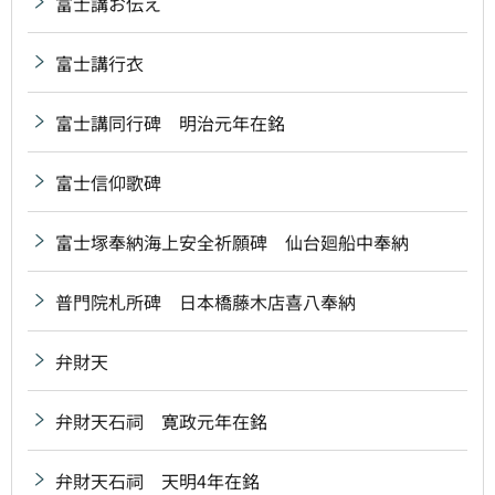
富士講お伝え
富士講行衣
富士講同行碑 明治元年在銘
富士信仰歌碑
富士塚奉納海上安全祈願碑 仙台廻船中奉納
普門院札所碑 日本橋藤木店喜八奉納
弁財天
弁財天石祠 寛政元年在銘
弁財天石祠 天明4年在銘