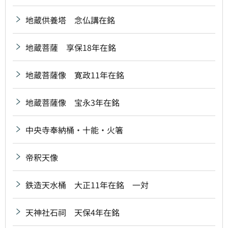
地蔵供養塔 念仏講在銘
地蔵菩薩 享保18年在銘
地蔵菩薩像 寛政11年在銘
地蔵菩薩像 宝永3年在銘
中央寺奉納桶・十能・火箸
帝釈天像
鉄造天水桶 大正11年在銘 一対
天神社石祠 天保4年在銘