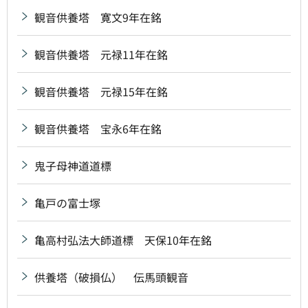
観音供養塔 寛文9年在銘
観音供養塔 元禄11年在銘
観音供養塔 元禄15年在銘
観音供養塔 宝永6年在銘
鬼子母神道道標
亀戸の富士塚
亀高村弘法大師道標 天保10年在銘
供養塔（破損仏） 伝馬頭観音