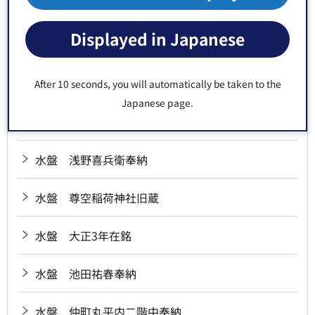
水盤 小倉藩宮本源兵衛興根奉納
Displayed in Japanese
水盤 昭和11年在銘
水盤 昭和14年在銘
After 10 seconds, you will automatically be taken to the
Japanese page.
水盤 深川八幡社中奉納
水盤 浅野喜兵衛奉納
水盤 尊空稲荷神社旧蔵
水盤 大正3年在銘
水盤 池田祐春奉納
水盤 仲町丸平内二階中奉納