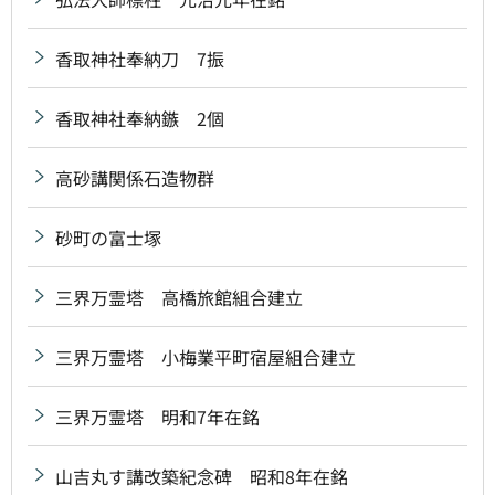
香取神社奉納刀 7振
香取神社奉納鏃 2個
高砂講関係石造物群
砂町の富士塚
三界万霊塔 高橋旅館組合建立
三界万霊塔 小梅業平町宿屋組合建立
三界万霊塔 明和7年在銘
山吉丸す講改築紀念碑 昭和8年在銘