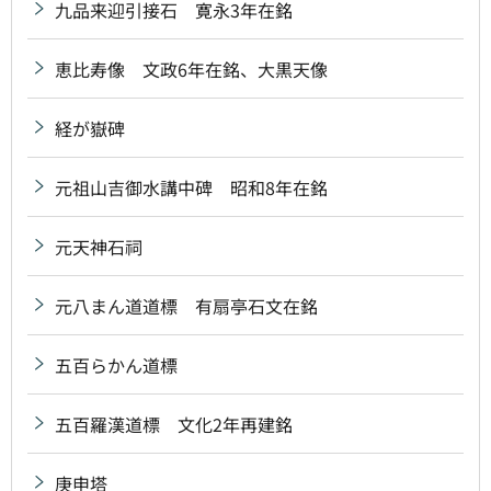
九品来迎引接石 寛永3年在銘
恵比寿像 文政6年在銘、大黒天像
経が嶽碑
元祖山吉御水講中碑 昭和8年在銘
元天神石祠
元八まん道道標 有扇亭石文在銘
五百らかん道標
五百羅漢道標 文化2年再建銘
庚申塔