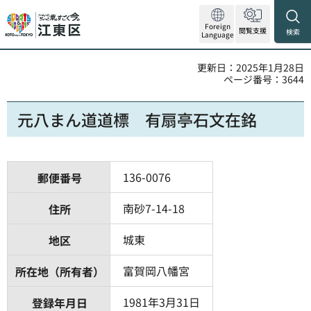
Foreign
閲覧支援
検索
Language
更新日：2025年1月28日
ページ番号：3644
元八まん道道標 有扇亭石文在銘
136-0076
郵便番号
南砂7-14-18
住所
城東
地区
富賀岡八幡宮
所在地（所有者）
1981年3月31日
登録年月日