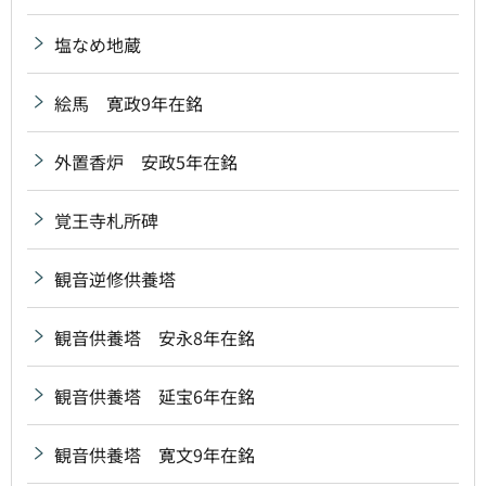
塩なめ地蔵
絵馬 寛政9年在銘
外置香炉 安政5年在銘
覚王寺札所碑
観音逆修供養塔
観音供養塔 安永8年在銘
観音供養塔 延宝6年在銘
観音供養塔 寛文9年在銘