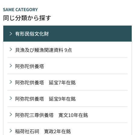
同じ分類から探す
有形民俗文化財
貝漁及び鰻漁関連資料 9点
阿弥陀供養塔
阿弥陀供養塔 延宝7年在銘
阿弥陀供養塔 延宝9年在銘
阿弥陀三尊供養塔 寛文10年在銘
稲荷社石祠 寛政2年在銘