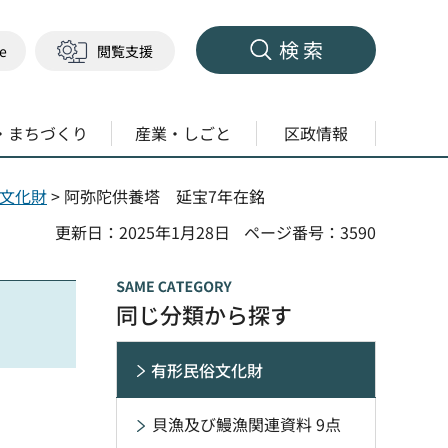
検索
ge
閲覧支援
・まちづくり
産業・しごと
区政情報
文化財
> 阿弥陀供養塔 延宝7年在銘
更新日：2025年1月28日
ページ番号：3590
同じ分類から探す
有形民俗文化財
貝漁及び鰻漁関連資料 9点