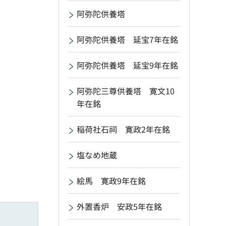
阿弥陀供養塔
阿弥陀供養塔 延宝7年在銘
阿弥陀供養塔 延宝9年在銘
阿弥陀三尊供養塔 寛文10
年在銘
稲荷社石祠 寛政2年在銘
塩なめ地蔵
絵馬 寛政9年在銘
外置香炉 安政5年在銘