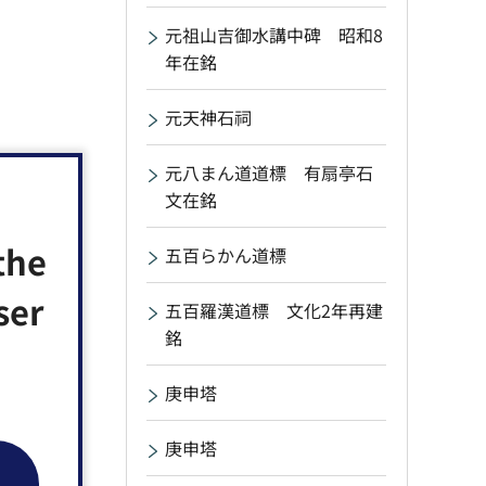
元祖山吉御水講中碑 昭和8
年在銘
元天神石祠
元八まん道道標 有扇亭石
文在銘
the
五百らかん道標
ser
五百羅漢道標 文化2年再建
銘
庚申塔
庚申塔