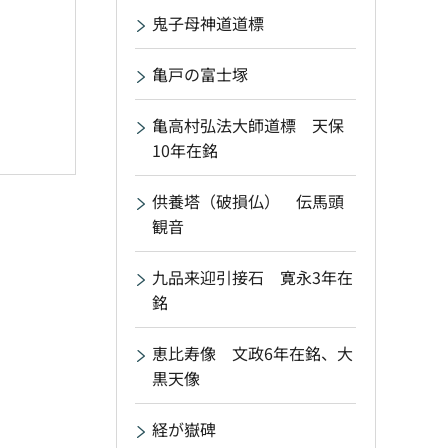
鬼子母神道道標
亀戸の富士塚
亀高村弘法大師道標 天保
10年在銘
供養塔（破損仏） 伝馬頭
観音
九品来迎引接石 寛永3年在
銘
恵比寿像 文政6年在銘、大
黒天像
経が嶽碑