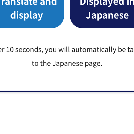
Translate and
Displayed i
display
Japanese
er 10 seconds, you will automatically be t
to the Japanese page.