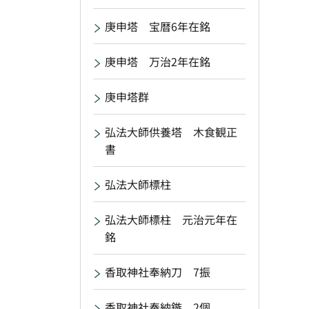
庚申塔 宝暦6年在銘
庚申塔 万治2年在銘
庚申塔群
弘法大師供養塔 木食観正
書
弘法大師標柱
弘法大師標柱 元治元年在
銘
香取神社奉納刀 7振
香取神社奉納鏃 2個