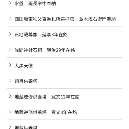
水盤 両長家中奉納
西国坂東秩父百番札所巡拝塔 並木浅右衛門奉納
石地蔵尊像 延享3年在銘
浅間神社石祠 明治29年在銘
大黒天像
題目供養塔
地蔵逆修供養塔 寛文12年在銘
地蔵逆修供養塔 寛文3年在銘
地蔵供養塔