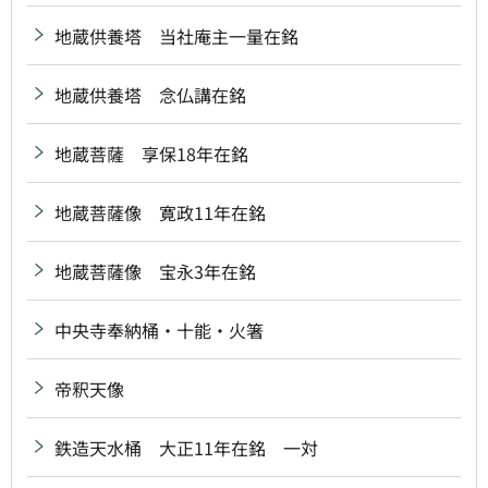
地蔵供養塔 当社庵主一量在銘
地蔵供養塔 念仏講在銘
地蔵菩薩 享保18年在銘
地蔵菩薩像 寛政11年在銘
地蔵菩薩像 宝永3年在銘
中央寺奉納桶・十能・火箸
帝釈天像
鉄造天水桶 大正11年在銘 一対