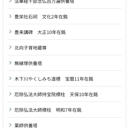
法華経千部念仏百万遍供養塔
豊栄社石祠 文化2年在銘
豊来講碑 大正10年在銘
北向子育地蔵尊
無縁塚供養塔
木下川やくしみち道標 宝暦11年在銘
厄除弘法大師持宝院標柱 天保10年在銘
厄除弘法大師標柱 明和7年在銘
薬師供養塔