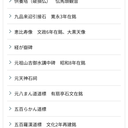
供養塔（破損仏） 伝馬頭観音
九品来迎引接石 寛永3年在銘
恵比寿像 文政6年在銘、大黒天像
経が嶽碑
元祖山吉御水講中碑 昭和8年在銘
元天神石祠
元八まん道道標 有扇亭石文在銘
五百らかん道標
五百羅漢道標 文化2年再建銘