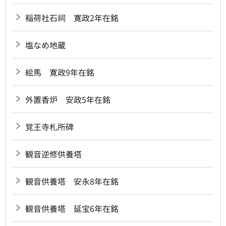
稲荷社石祠 寛政2年在銘
塩なめ地蔵
絵馬 寛政9年在銘
外置香炉 安政5年在銘
覚王寺札所碑
観音逆修供養塔
観音供養塔 安永8年在銘
観音供養塔 延宝6年在銘