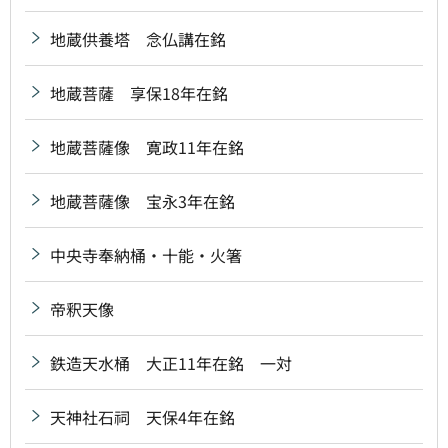
地蔵供養塔 念仏講在銘
地蔵菩薩 享保18年在銘
地蔵菩薩像 寛政11年在銘
地蔵菩薩像 宝永3年在銘
中央寺奉納桶・十能・火箸
帝釈天像
鉄造天水桶 大正11年在銘 一対
天神社石祠 天保4年在銘