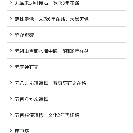
九品来迎引接石 寛永3年在銘
恵比寿像 文政6年在銘、大黒天像
経が嶽碑
元祖山吉御水講中碑 昭和8年在銘
元天神石祠
元八まん道道標 有扇亭石文在銘
五百らかん道標
五百羅漢道標 文化2年再建銘
庚申塔