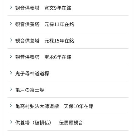
観音供養塔 寛文9年在銘
観音供養塔 元禄11年在銘
観音供養塔 元禄15年在銘
観音供養塔 宝永6年在銘
鬼子母神道道標
亀戸の富士塚
亀高村弘法大師道標 天保10年在銘
供養塔（破損仏） 伝馬頭観音