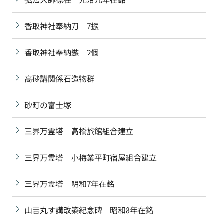
香取神社奉納刀 7振
香取神社奉納鏃 2個
高砂講関係石造物群
砂町の富士塚
三界万霊塔 高橋旅館組合建立
三界万霊塔 小梅業平町宿屋組合建立
三界万霊塔 明和7年在銘
山吉丸す講改築紀念碑 昭和8年在銘