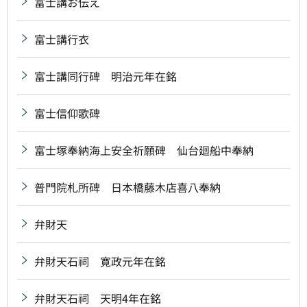
富士講お伝え
富士講行衣
富士講同行碑 明治元年在銘
富士信仰歌碑
富士塚奉納海上安全祈願碑 仙台廻船中奉納
普門院札所碑 日本橋藤木店喜八奉納
弁財天
弁財天石祠 寛政元年在銘
弁財天石祠 天明4年在銘