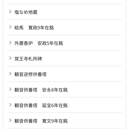
塩なめ地蔵
絵馬 寛政9年在銘
外置香炉 安政5年在銘
覚王寺札所碑
観音逆修供養塔
観音供養塔 安永8年在銘
観音供養塔 延宝6年在銘
観音供養塔 寛文9年在銘