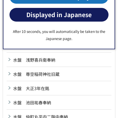
水盤 小倉藩宮本源兵衛興根奉納
Displayed in Japanese
水盤 昭和11年在銘
水盤 昭和14年在銘
After 10 seconds, you will automatically be taken to the
Japanese page.
水盤 深川八幡社中奉納
水盤 浅野喜兵衛奉納
水盤 尊空稲荷神社旧蔵
水盤 大正3年在銘
水盤 池田祐春奉納
水盤 仲町丸平内二階中奉納