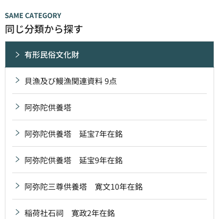
同じ分類から探す
有形民俗文化財
貝漁及び鰻漁関連資料 9点
阿弥陀供養塔
阿弥陀供養塔 延宝7年在銘
阿弥陀供養塔 延宝9年在銘
阿弥陀三尊供養塔 寛文10年在銘
稲荷社石祠 寛政2年在銘