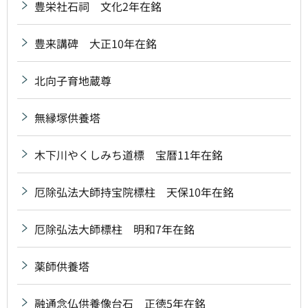
豊栄社石祠 文化2年在銘
豊来講碑 大正10年在銘
北向子育地蔵尊
無縁塚供養塔
木下川やくしみち道標 宝暦11年在銘
厄除弘法大師持宝院標柱 天保10年在銘
厄除弘法大師標柱 明和7年在銘
薬師供養塔
融通念仏供養像台石 正徳5年在銘