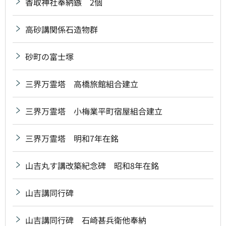
香取神社奉納鏃 2個
高砂講関係石造物群
砂町の富士塚
三界万霊塔 高橋旅館組合建立
三界万霊塔 小梅業平町宿屋組合建立
三界万霊塔 明和7年在銘
山吉丸す講改築紀念碑 昭和8年在銘
山吉講同行碑
山吉講同行碑 石崎甚兵衛他奉納