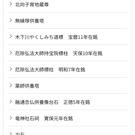
北向子育地蔵尊
無縁塚供養塔
木下川やくしみち道標 宝暦11年在銘
厄除弘法大師持宝院標柱 天保10年在銘
厄除弘法大師標柱 明和7年在銘
薬師供養塔
融通念仏供養像台石 正徳5年在銘
竜神社石祠 寛保元年在銘
力石