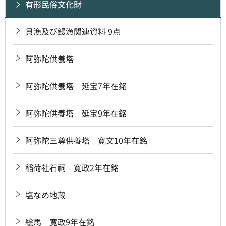
有形民俗文化財
貝漁及び鰻漁関連資料 9点
阿弥陀供養塔
阿弥陀供養塔 延宝7年在銘
阿弥陀供養塔 延宝9年在銘
阿弥陀三尊供養塔 寛文10年在銘
稲荷社石祠 寛政2年在銘
塩なめ地蔵
絵馬 寛政9年在銘