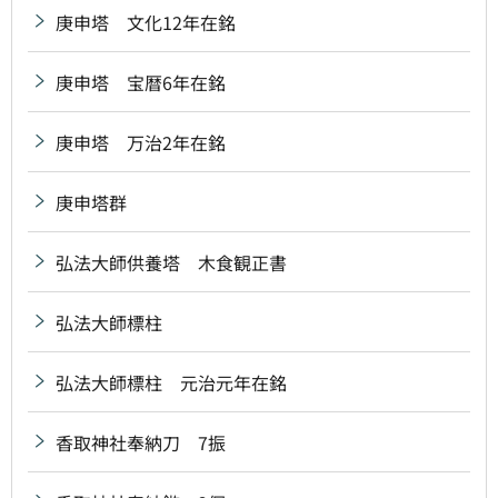
庚申塔 文化12年在銘
庚申塔 宝暦6年在銘
庚申塔 万治2年在銘
庚申塔群
弘法大師供養塔 木食観正書
弘法大師標柱
弘法大師標柱 元治元年在銘
香取神社奉納刀 7振