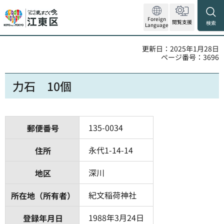
Foreign
閲覧支援
検索
Language
更新日：2025年1月28日
ページ番号：3696
力石 10個
135-0034
郵便番号
永代1-14-14
住所
深川
地区
紀文稲荷神社
所在地（所有者）
1988年3月24日
登録年月日