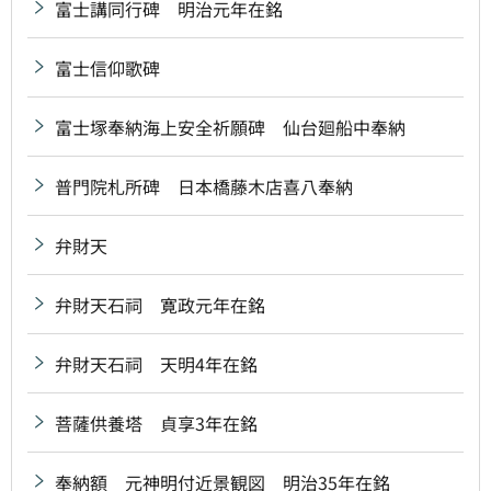
富士講同行碑 明治元年在銘
富士信仰歌碑
富士塚奉納海上安全祈願碑 仙台廻船中奉納
普門院札所碑 日本橋藤木店喜八奉納
弁財天
弁財天石祠 寛政元年在銘
弁財天石祠 天明4年在銘
菩薩供養塔 貞享3年在銘
奉納額 元神明付近景観図 明治35年在銘