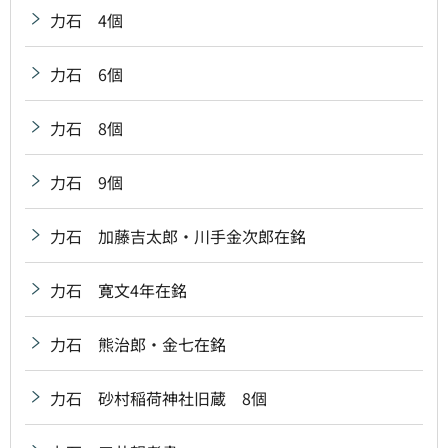
力石 4個
力石 6個
力石 8個
力石 9個
力石 加藤吉太郎・川手金次郎在銘
力石 寛文4年在銘
力石 熊治郎・金七在銘
力石 砂村稲荷神社旧蔵 8個