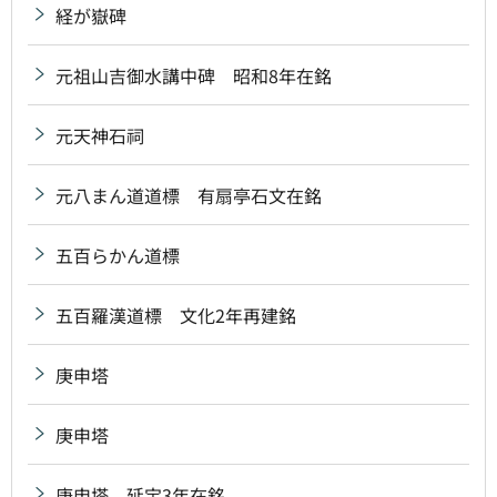
経が嶽碑
元祖山吉御水講中碑 昭和8年在銘
元天神石祠
元八まん道道標 有扇亭石文在銘
五百らかん道標
五百羅漢道標 文化2年再建銘
庚申塔
庚申塔
庚申塔 延宝3年在銘