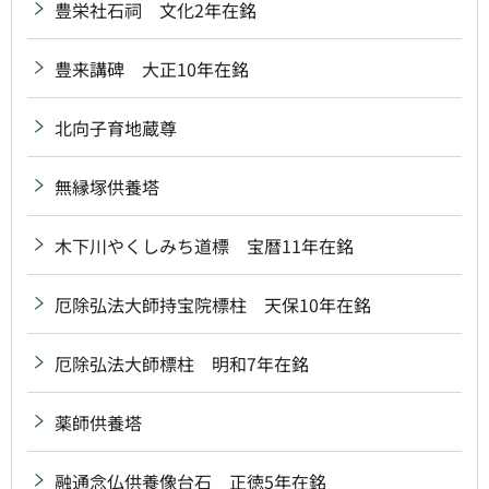
豊栄社石祠 文化2年在銘
豊来講碑 大正10年在銘
北向子育地蔵尊
無縁塚供養塔
木下川やくしみち道標 宝暦11年在銘
厄除弘法大師持宝院標柱 天保10年在銘
厄除弘法大師標柱 明和7年在銘
薬師供養塔
融通念仏供養像台石 正徳5年在銘