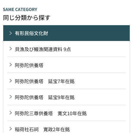
同じ分類から探す
有形民俗文化財
貝漁及び鰻漁関連資料 9点
阿弥陀供養塔
阿弥陀供養塔 延宝7年在銘
阿弥陀供養塔 延宝9年在銘
阿弥陀三尊供養塔 寛文10年在銘
稲荷社石祠 寛政2年在銘