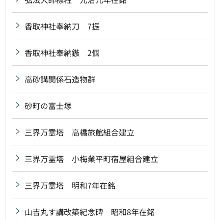
香取神社奉納刀 7振
香取神社奉納鏃 2個
高砂講関係石造物群
砂町の富士塚
三界万霊塔 高橋旅館組合建立
三界万霊塔 小梅業平町宿屋組合建立
三界万霊塔 明和7年在銘
山吉丸す講改築紀念碑 昭和8年在銘