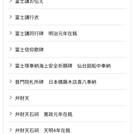
富士講お伝え
富士講行衣
富士講同行碑 明治元年在銘
富士信仰歌碑
富士塚奉納海上安全祈願碑 仙台廻船中奉納
普門院札所碑 日本橋藤木店喜八奉納
弁財天
弁財天石祠 寛政元年在銘
弁財天石祠 天明4年在銘