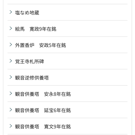
塩なめ地蔵
絵馬 寛政9年在銘
外置香炉 安政5年在銘
覚王寺札所碑
観音逆修供養塔
観音供養塔 安永8年在銘
観音供養塔 延宝6年在銘
観音供養塔 寛文9年在銘