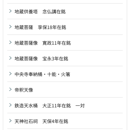
地蔵供養塔 念仏講在銘
地蔵菩薩 享保18年在銘
地蔵菩薩像 寛政11年在銘
地蔵菩薩像 宝永3年在銘
中央寺奉納桶・十能・火箸
帝釈天像
鉄造天水桶 大正11年在銘 一対
天神社石祠 天保4年在銘