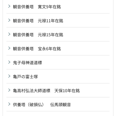
観音供養塔 寛文9年在銘
観音供養塔 元禄11年在銘
観音供養塔 元禄15年在銘
観音供養塔 宝永6年在銘
鬼子母神道道標
亀戸の富士塚
亀高村弘法大師道標 天保10年在銘
供養塔（破損仏） 伝馬頭観音