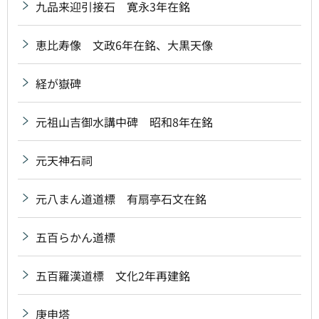
九品来迎引接石 寛永3年在銘
恵比寿像 文政6年在銘、大黒天像
経が嶽碑
元祖山吉御水講中碑 昭和8年在銘
元天神石祠
元八まん道道標 有扇亭石文在銘
五百らかん道標
五百羅漢道標 文化2年再建銘
庚申塔