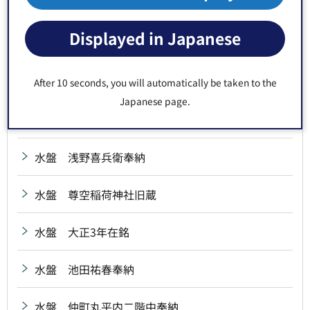
水盤 小倉藩宮本源兵衛興根奉納
Displayed in Japanese
水盤 昭和11年在銘
水盤 昭和14年在銘
After 10 seconds, you will automatically be taken to the
Japanese page.
水盤 深川八幡社中奉納
水盤 浅野喜兵衛奉納
水盤 尊空稲荷神社旧蔵
水盤 大正3年在銘
水盤 池田祐春奉納
水盤 仲町丸平内二階中奉納