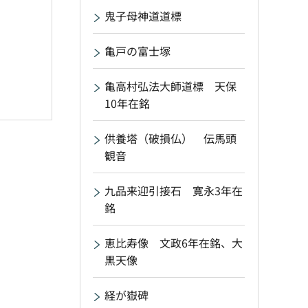
鬼子母神道道標
亀戸の富士塚
亀高村弘法大師道標 天保
10年在銘
供養塔（破損仏） 伝馬頭
観音
九品来迎引接石 寛永3年在
銘
恵比寿像 文政6年在銘、大
黒天像
経が嶽碑