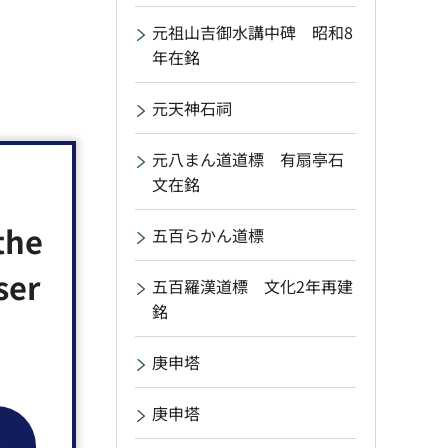
元祖山吉御水講中碑 昭和8
年在銘
元天神石祠
元八まん道道標 有扇亭石
文在銘
the
五百らかん道標
ser
五百羅漢道標 文化2年再建
銘
庚申塔
庚申塔