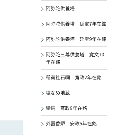
阿弥陀供養塔
阿弥陀供養塔 延宝7年在銘
阿弥陀供養塔 延宝9年在銘
阿弥陀三尊供養塔 寛文10
年在銘
稲荷社石祠 寛政2年在銘
塩なめ地蔵
絵馬 寛政9年在銘
外置香炉 安政5年在銘