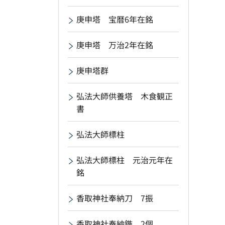
庚申塔 宝暦6年在銘
庚申塔 万治2年在銘
庚申塔群
弘法大師供養塔 木食観正
書
弘法大師標柱
弘法大師標柱 元治元年在
銘
香取神社奉納刀 7振
香取神社奉納鏃 2個