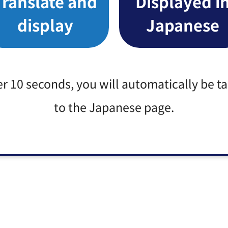
Translate and
Displayed i
display
Japanese
er 10 seconds, you will automatically be t
to the Japanese page.