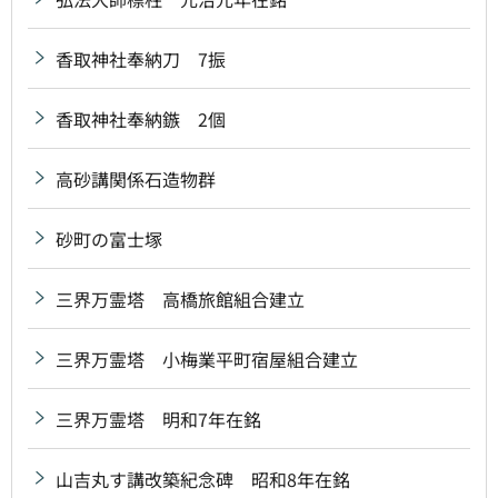
香取神社奉納刀 7振
香取神社奉納鏃 2個
高砂講関係石造物群
砂町の富士塚
三界万霊塔 高橋旅館組合建立
三界万霊塔 小梅業平町宿屋組合建立
三界万霊塔 明和7年在銘
山吉丸す講改築紀念碑 昭和8年在銘