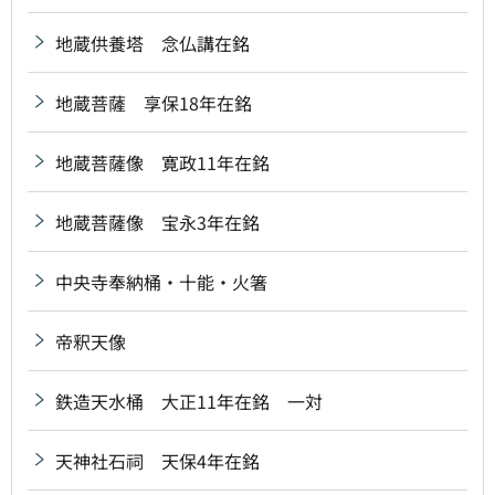
地蔵供養塔 念仏講在銘
地蔵菩薩 享保18年在銘
地蔵菩薩像 寛政11年在銘
地蔵菩薩像 宝永3年在銘
中央寺奉納桶・十能・火箸
帝釈天像
鉄造天水桶 大正11年在銘 一対
天神社石祠 天保4年在銘