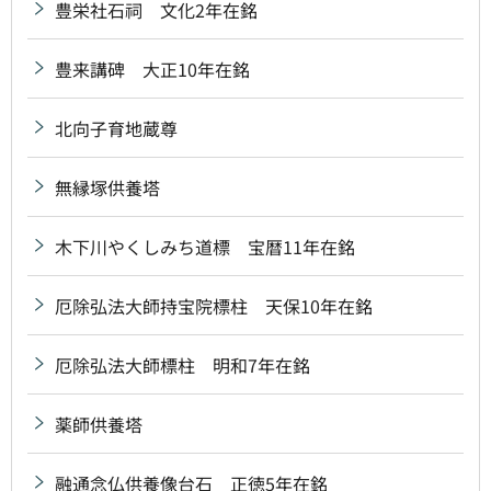
豊栄社石祠 文化2年在銘
豊来講碑 大正10年在銘
北向子育地蔵尊
無縁塚供養塔
木下川やくしみち道標 宝暦11年在銘
厄除弘法大師持宝院標柱 天保10年在銘
厄除弘法大師標柱 明和7年在銘
薬師供養塔
融通念仏供養像台石 正徳5年在銘