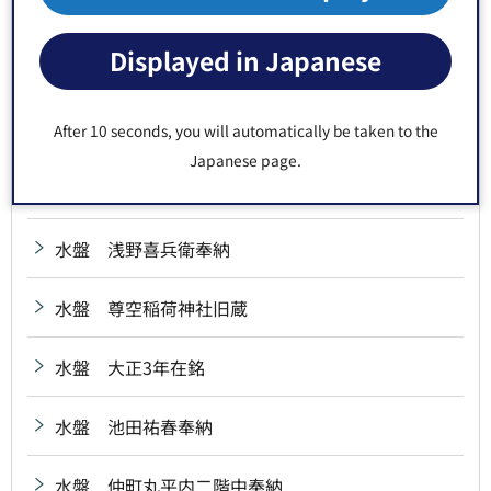
水盤 小倉藩宮本源兵衛興根奉納
Displayed in Japanese
水盤 昭和11年在銘
水盤 昭和14年在銘
After 10 seconds, you will automatically be taken to the
Japanese page.
水盤 深川八幡社中奉納
水盤 浅野喜兵衛奉納
水盤 尊空稲荷神社旧蔵
水盤 大正3年在銘
水盤 池田祐春奉納
水盤 仲町丸平内二階中奉納