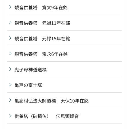
観音供養塔 寛文9年在銘
観音供養塔 元禄11年在銘
観音供養塔 元禄15年在銘
観音供養塔 宝永6年在銘
鬼子母神道道標
亀戸の富士塚
亀高村弘法大師道標 天保10年在銘
供養塔（破損仏） 伝馬頭観音