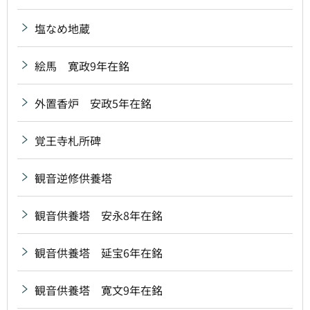
塩なめ地蔵
絵馬 寛政9年在銘
外置香炉 安政5年在銘
覚王寺札所碑
観音逆修供養塔
観音供養塔 安永8年在銘
観音供養塔 延宝6年在銘
観音供養塔 寛文9年在銘