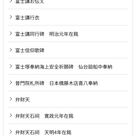
富士講お伝え
富士講行衣
富士講同行碑 明治元年在銘
富士信仰歌碑
富士塚奉納海上安全祈願碑 仙台廻船中奉納
普門院札所碑 日本橋藤木店喜八奉納
弁財天
弁財天石祠 寛政元年在銘
弁財天石祠 天明4年在銘