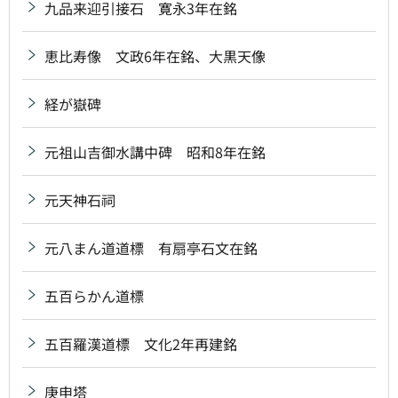
九品来迎引接石 寛永3年在銘
恵比寿像 文政6年在銘、大黒天像
経が嶽碑
元祖山吉御水講中碑 昭和8年在銘
元天神石祠
元八まん道道標 有扇亭石文在銘
五百らかん道標
五百羅漢道標 文化2年再建銘
庚申塔