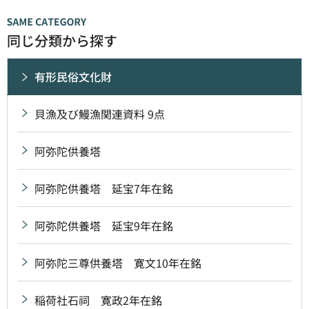
同じ分類から探す
有形民俗文化財
貝漁及び鰻漁関連資料 9点
阿弥陀供養塔
阿弥陀供養塔 延宝7年在銘
阿弥陀供養塔 延宝9年在銘
阿弥陀三尊供養塔 寛文10年在銘
稲荷社石祠 寛政2年在銘