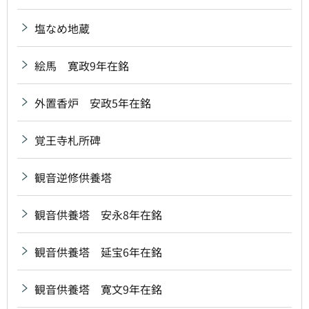
塩なめ地蔵
絵馬 寛政9年在銘
外置香炉 安政5年在銘
覚王寺札所碑
観音逆修供養塔
観音供養塔 安永8年在銘
観音供養塔 延宝6年在銘
観音供養塔 寛文9年在銘