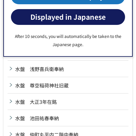
水盤 小倉藩宮本源兵衛興根奉納
Displayed in Japanese
水盤 昭和11年在銘
水盤 昭和14年在銘
After 10 seconds, you will automatically be taken to the
Japanese page.
水盤 深川八幡社中奉納
水盤 浅野喜兵衛奉納
水盤 尊空稲荷神社旧蔵
水盤 大正3年在銘
水盤 池田祐春奉納
水盤 仲町丸平内二階中奉納