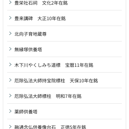
豊栄社石祠 文化2年在銘
豊来講碑 大正10年在銘
北向子育地蔵尊
無縁塚供養塔
木下川やくしみち道標 宝暦11年在銘
厄除弘法大師持宝院標柱 天保10年在銘
厄除弘法大師標柱 明和7年在銘
薬師供養塔
融通念仏供養像台石 正徳5年在銘