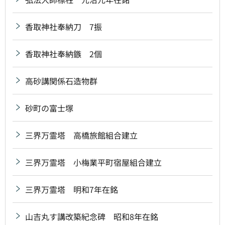
香取神社奉納刀 7振
香取神社奉納鏃 2個
高砂講関係石造物群
砂町の富士塚
三界万霊塔 高橋旅館組合建立
三界万霊塔 小梅業平町宿屋組合建立
三界万霊塔 明和7年在銘
山吉丸す講改築紀念碑 昭和8年在銘