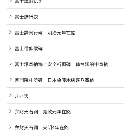
富士講お伝え
富士講行衣
富士講同行碑 明治元年在銘
富士信仰歌碑
富士塚奉納海上安全祈願碑 仙台廻船中奉納
普門院札所碑 日本橋藤木店喜八奉納
弁財天
弁財天石祠 寛政元年在銘
弁財天石祠 天明4年在銘