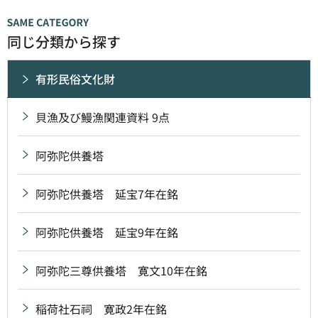
同じ分類から探す
有形民俗文化財
貝漁及び鰻漁関連資料 9点
阿弥陀供養塔
阿弥陀供養塔 延宝7年在銘
阿弥陀供養塔 延宝9年在銘
阿弥陀三尊供養塔 寛文10年在銘
稲荷社石祠 寛政2年在銘