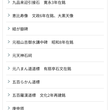
九品来迎引接石 寛永3年在銘
恵比寿像 文政6年在銘、大黒天像
経が嶽碑
元祖山吉御水講中碑 昭和8年在銘
元天神石祠
元八まん道道標 有扇亭石文在銘
五百らかん道標
五百羅漢道標 文化2年再建銘
庚申塔