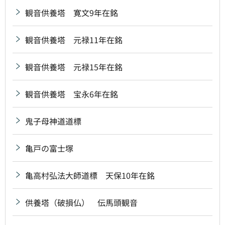
観音供養塔 寛文9年在銘
観音供養塔 元禄11年在銘
観音供養塔 元禄15年在銘
観音供養塔 宝永6年在銘
鬼子母神道道標
亀戸の富士塚
亀高村弘法大師道標 天保10年在銘
供養塔（破損仏） 伝馬頭観音