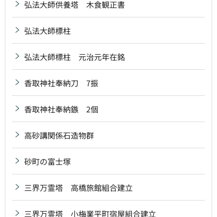
弘法大師供養塔 木食観正書
弘法大師標柱
弘法大師標柱 元治元年在銘
香取神社奉納刀 7振
香取神社奉納鏃 2個
高砂講関係石造物群
砂町の富士塚
三界万霊塔 高橋旅館組合建立
三界万霊塔 小梅業平町宿屋組合建立