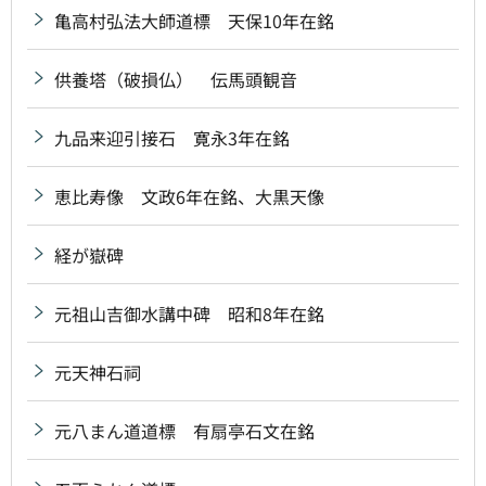
亀高村弘法大師道標 天保10年在銘
供養塔（破損仏） 伝馬頭観音
九品来迎引接石 寛永3年在銘
恵比寿像 文政6年在銘、大黒天像
経が嶽碑
元祖山吉御水講中碑 昭和8年在銘
元天神石祠
元八まん道道標 有扇亭石文在銘