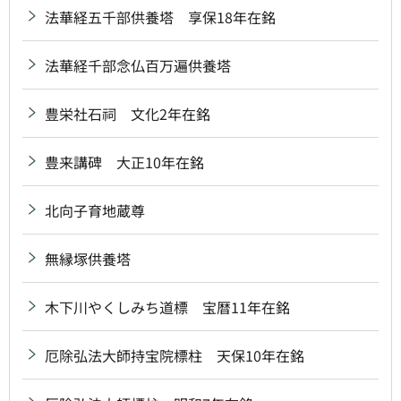
法華経五千部供養塔 享保18年在銘
法華経千部念仏百万遍供養塔
豊栄社石祠 文化2年在銘
豊来講碑 大正10年在銘
北向子育地蔵尊
無縁塚供養塔
木下川やくしみち道標 宝暦11年在銘
厄除弘法大師持宝院標柱 天保10年在銘