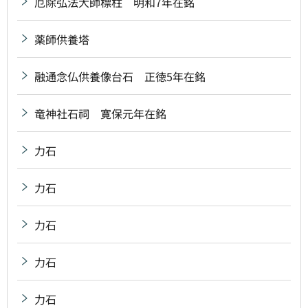
厄除弘法大師標柱 明和7年在銘
薬師供養塔
融通念仏供養像台石 正徳5年在銘
竜神社石祠 寛保元年在銘
力石
力石
力石
力石
力石