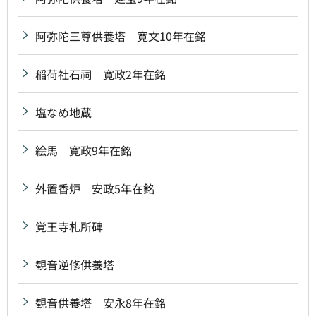
阿弥陀三尊供養塔 寛文10年在銘
稲荷社石祠 寛政2年在銘
塩なめ地蔵
絵馬 寛政9年在銘
外置香炉 安政5年在銘
覚王寺札所碑
観音逆修供養塔
観音供養塔 安永8年在銘