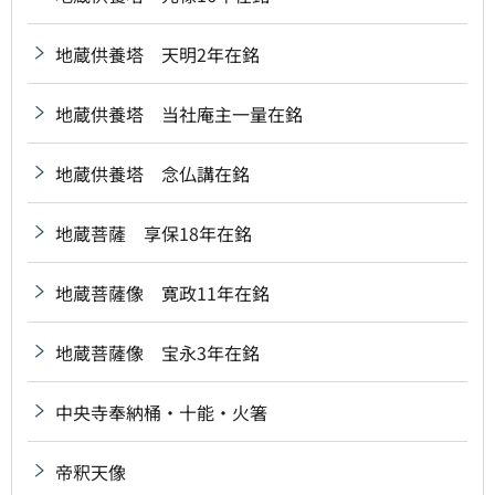
地蔵供養塔 天明2年在銘
地蔵供養塔 当社庵主一量在銘
地蔵供養塔 念仏講在銘
地蔵菩薩 享保18年在銘
地蔵菩薩像 寛政11年在銘
地蔵菩薩像 宝永3年在銘
中央寺奉納桶・十能・火箸
帝釈天像