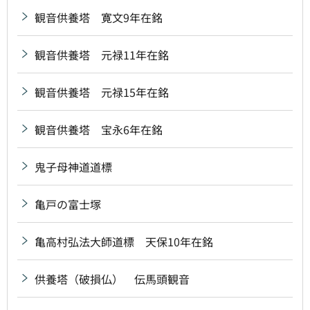
観音供養塔 寛文9年在銘
観音供養塔 元禄11年在銘
観音供養塔 元禄15年在銘
観音供養塔 宝永6年在銘
鬼子母神道道標
亀戸の富士塚
亀高村弘法大師道標 天保10年在銘
供養塔（破損仏） 伝馬頭観音