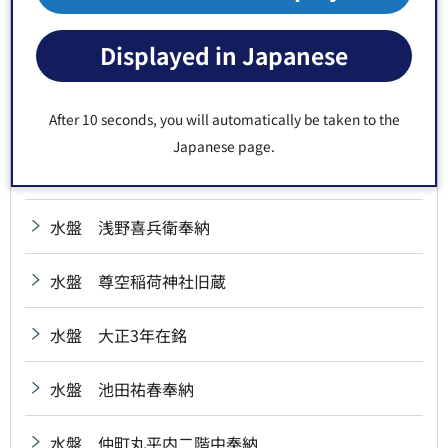
水盤 小倉藩宮本源兵衛興根奉納
Displayed in Japanese
水盤 昭和11年在銘
水盤 昭和14年在銘
After 10 seconds, you will automatically be taken to the
Japanese page.
水盤 深川八幡社中奉納
水盤 浅野喜兵衛奉納
水盤 尊空稲荷神社旧蔵
水盤 大正3年在銘
水盤 池田祐春奉納
水盤 仲町丸平内二階中奉納