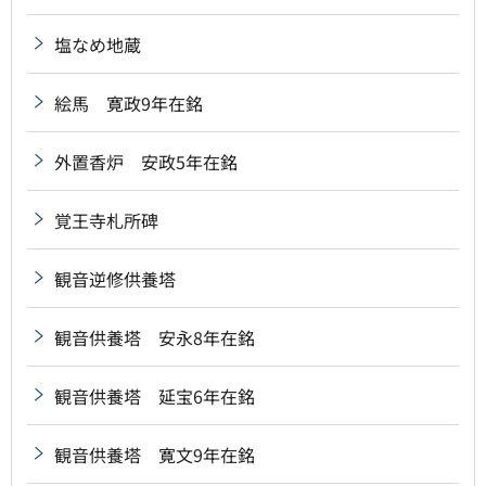
塩なめ地蔵
絵馬 寛政9年在銘
外置香炉 安政5年在銘
覚王寺札所碑
観音逆修供養塔
観音供養塔 安永8年在銘
観音供養塔 延宝6年在銘
観音供養塔 寛文9年在銘