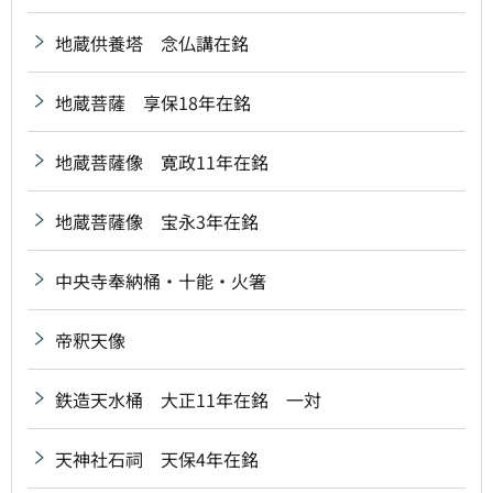
地蔵供養塔 念仏講在銘
地蔵菩薩 享保18年在銘
地蔵菩薩像 寛政11年在銘
地蔵菩薩像 宝永3年在銘
中央寺奉納桶・十能・火箸
帝釈天像
鉄造天水桶 大正11年在銘 一対
天神社石祠 天保4年在銘