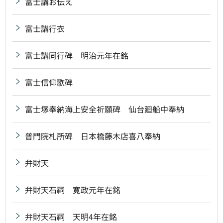
富士講お伝え
富士講行衣
富士講同行碑 明治元年在銘
富士信仰歌碑
富士塚奉納海上安全祈願碑 仙台廻船中奉納
普門院札所碑 日本橋藤木店喜八奉納
弁財天
弁財天石祠 寛政元年在銘
弁財天石祠 天明4年在銘