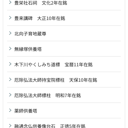
豊栄社石祠 文化2年在銘
豊来講碑 大正10年在銘
北向子育地蔵尊
無縁塚供養塔
木下川やくしみち道標 宝暦11年在銘
厄除弘法大師持宝院標柱 天保10年在銘
厄除弘法大師標柱 明和7年在銘
薬師供養塔
融通念仏供養像台石 正徳5年在銘