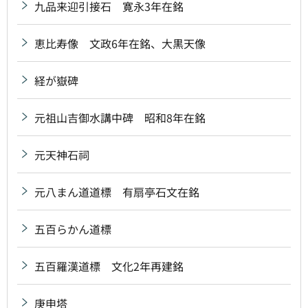
九品来迎引接石 寛永3年在銘
恵比寿像 文政6年在銘、大黒天像
経が嶽碑
元祖山吉御水講中碑 昭和8年在銘
元天神石祠
元八まん道道標 有扇亭石文在銘
五百らかん道標
五百羅漢道標 文化2年再建銘
庚申塔