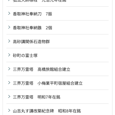
香取神社奉納刀 7振
香取神社奉納鏃 2個
高砂講関係石造物群
砂町の富士塚
三界万霊塔 高橋旅館組合建立
三界万霊塔 小梅業平町宿屋組合建立
三界万霊塔 明和7年在銘
山吉丸す講改築紀念碑 昭和8年在銘