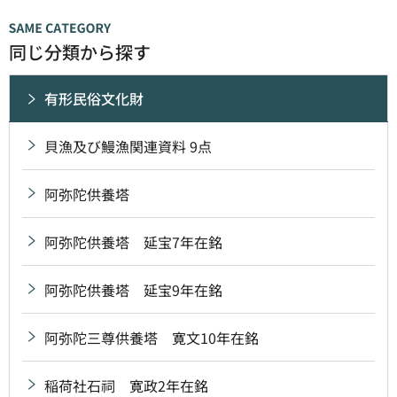
同じ分類から探す
有形民俗文化財
貝漁及び鰻漁関連資料 9点
阿弥陀供養塔
阿弥陀供養塔 延宝7年在銘
阿弥陀供養塔 延宝9年在銘
阿弥陀三尊供養塔 寛文10年在銘
稲荷社石祠 寛政2年在銘