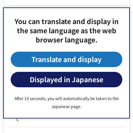
江東区人事戦略プランの策定について
You can translate and display in
the same language as the web
江東区再犯防止取組方針
browser language.
【選定結果】江東区公共施設等総合管理計画改定
に向けた検討支援業務委託に係る公募型プロポー
Translate and display
ザルの実施について
【商品券発送開始】【本区独自】暮らし応援給付
Displayed in Japanese
事業（5,000円相当のポイントまたは区内共通商品
券（こうとう商店街DEお買い物券＋2026））
After 10 seconds, you will automatically be taken to the
Japanese page.
物価高騰対応重点支援地方創生臨時交付金につい
て