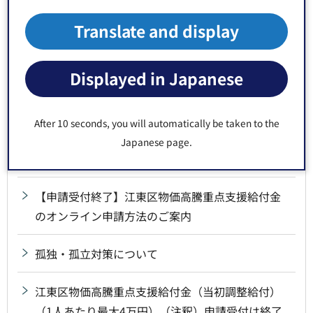
券（こうとう商店街DEお買い物券＋2026））
Translate and display
物価高騰対応重点支援地方創生臨時交付金につい
て
Displayed in Japanese
江東区DX推進計画
After 10 seconds, you will automatically be taken to the
【申請受付終了】江東区物価高騰重点支援給付金
Japanese page.
（不足額給付）のご案内
【申請受付終了】江東区物価高騰重点支援給付金
のオンライン申請方法のご案内
孤独・孤立対策について
江東区物価高騰重点支援給付金（当初調整給付）
（1人あたり最大4万円）（注釈）申請受付は終了