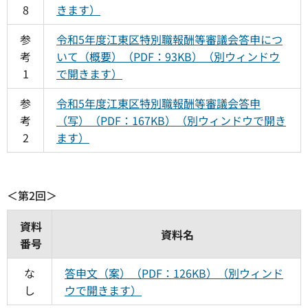
8
きます）
参
令和5年度江東区特別職報酬等審議会答申につ
考
いて（概要）（PDF：93KB）（別ウィンドウ
1
で開きます）
参
令和5年度江東区特別職報酬等審議会答申
考
（写）（PDF：167KB）（別ウィンドウで開き
2
ます）
＜第2回＞
資料
資料名
番号
な
答申文（案）（PDF：126KB）（別ウィンド
し
ウで開きます）