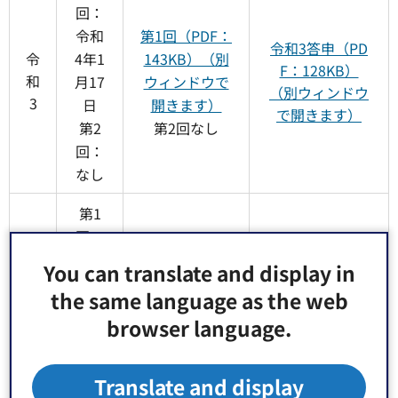
回：
令和
第1回（PDF：
令和3答申（PD
令
4年1
143KB）（別
F：128KB）
和
月17
ウィンドウで
（別ウィンドウ
3
日
開きます）
で開きます）
第2
第2回なし
回：
なし
第1
回：
令和
第1回（PDF：
You can translate and display in
6年1
143KB）（別
the same language as the web
月18
ウィンドウで
令和5答申（PD
令
browser language.
日
開きます）
F：147KB）
和
（別ウィンドウ
第2
第2回（PDF：
5
で開きます）
回：
82KB）（別ウ
Translate and display
令和
ィンドウで開