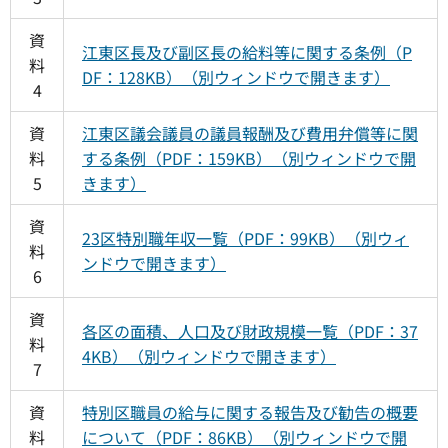
資
江東区長及び副区長の給料等に関する条例（P
料
DF：128KB）（別ウィンドウで開きます）
4
資
江東区議会議員の議員報酬及び費用弁償等に関
料
する条例（PDF：159KB）（別ウィンドウで開
5
きます）
資
23区特別職年収一覧（PDF：99KB）（別ウィ
料
ンドウで開きます）
6
資
各区の面積、人口及び財政規模一覧（PDF：37
料
4KB）（別ウィンドウで開きます）
7
資
特別区職員の給与に関する報告及び勧告の概要
料
について（PDF：86KB）（別ウィンドウで開