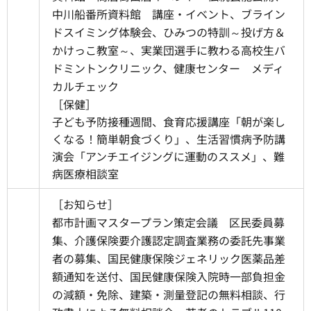
中川船番所資料館 講座・イベント、ブライン
ドスイミング体験会、ひみつの特訓～投げ方＆
かけっこ教室～、実業団選手に教わる高校生バ
ドミントンクリニック、健康センター メディ
カルチェック
［保健］
子ども予防接種週間、食育応援講座「朝が楽し
くなる！簡単朝食づくり」、生活習慣病予防講
演会「アンチエイジングに運動のススメ」、難
病医療相談室
［お知らせ］
都市計画マスタープラン策定会議 区民委員募
集、介護保険要介護認定調査業務の委託先事業
者の募集、国民健康保険ジェネリック医薬品差
額通知を送付、国民健康保険入院時一部負担金
の減額・免除、建築・測量登記の無料相談、行