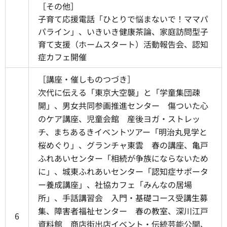
［その他］
子育て応援電話「ひとりで悩まないで！ママパ
パライン」、いきいき健康茶論、家庭訪問型子
育て支援（ホームスタート）活動報告会、認知
症カフェ開催
［講座・催しものつづき］
次代に伝える「東京大空襲」と「学童集団疎
開」、男女共同参画推進センター 傷ついた心
のケア講座、児童会館 産後ヨガ・ストレッ
チ、まちあるきイベントツアー「明治丸見学と
桜めぐり」、グランチャ東雲 春の講座、亀戸
ふれあいセンター「相続が争族にならないため
に」、城東ふれあいセンター「認知症サポータ
ー養成講座」、社協カフェ「みんなの居場
所」、手話講習会 入門・基礎コース受講生募
集、障害者福祉センター 春の教室、深川江戸
6
資料館 商店街出店イベント・伝統芸能公開、