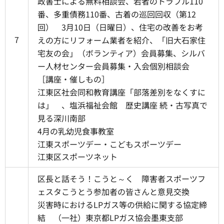
政書士による無料相談会、若者のトラブル110
番、多重債務110番、古着の巡回回収（第12
回） 3月10日（日曜日）、住宅の改善をお考
7
えの方にリフォーム業者を紹介、「旧大石家住
宅友の会」（ボランティア）会員募集、シルバ
ー人材センター会員募集・入会個別相談会
［講座・催しもの］
江東区社会同和教育講座「部落差別をなくすに
は」 、塩浜福祉会館 歴史講座 続・古写真で
見る深川南部
4月の乳幼児食事教室
江東スポーツデー・こどもスポーツデー
江東区スポーツネット
区長と話そう！こうと～く 障害者スポーツフ
ェスタこうとう参加者の皆さんと意見交換
災害時におけるLPガス等の供給に関する協定締
結 （一社）東京都LPガス協会墨東支部