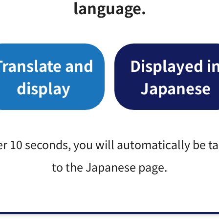
language.
020大会特集号）
Translate and
Displayed i
display
Japanese
ブリックコメント特集号）
er 10 seconds, you will automatically be t
to the Japanese page.