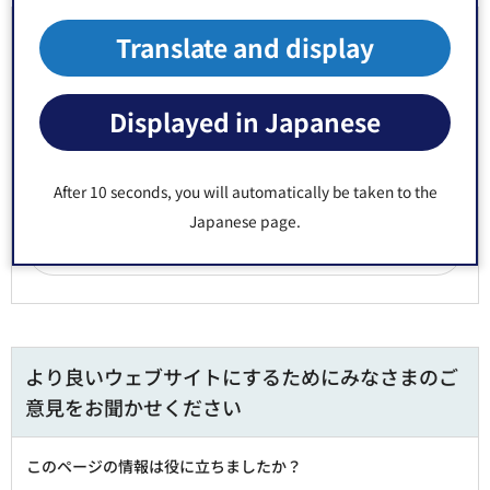
お問い合わせ先
Translate and display
環境清掃部 江東区清掃事務所 作業係
Displayed in Japanese
郵便番号135-0052 東京都江東区潮見1丁目29番7号
電話番号：
03-3644-6216
Fax：03-3699-9520
After 10 seconds, you will automatically be taken to the
Japanese page.
より良いウェブサイトにするためにみなさまのご
意見をお聞かせください
このページの情報は役に立ちましたか？