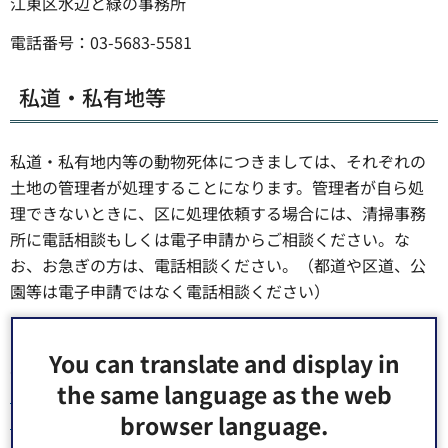
江東区水辺と緑の事務所
電話番号：03-5683-5581
私道・私有地等
私道・私有地内等の動物死体につきましては、それぞれの
土地の管理者が処理することになります。管理者が自ら処
理できないときに、区に処理依頼する場合には、清掃事務
所に電話相談もしくは電子申請からご相談ください。な
お、お急ぎの方は、電話相談ください。（都道や区道、公
園等は電子申請ではなく電話相談ください）
この場合、1頭につき
3,000円
の手数料がかかります。
You can translate and display in
専用フォーム：
the same language as the web
https://logoform.jp/form/Pwvm/1385843（外部サイトへ
browser language.
リンク）（別ウィンドウで開きます）