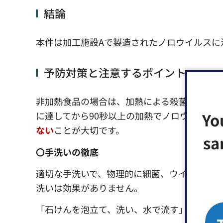
結論
本件は加工施設Aで製造されたノロウイルスに
予防対策と注意するポイント
非加熱食品の場合は、加熱による殺菌を行うこ
Yo
に達してから90秒以上の加熱でノロウイルス
ない
ことが大切です。
sa
〇手洗いの徹底
適切な手洗いで、物理的に細菌、ウイルスを流
洗いは効果がありません。
「石けんを泡立て、洗い、水で流す」を2回繰