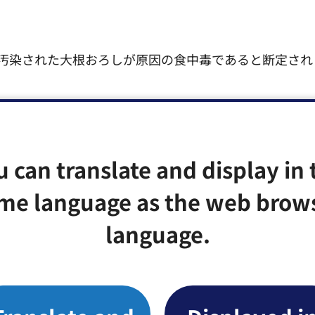
汚染された大根おろしが原因の食中毒であると断定され
とができません。（加熱する食品の場合は、中心部が85
u can translate and display in 
を死滅させることができます。）この場合は細菌やウイ
me language as the web brow
language.
しましょう。水を付けるだけ、石けんが泡立っていない
り返す2度洗いが効果的です。