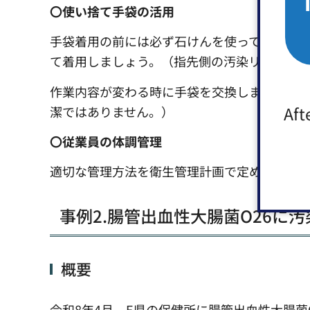
〇使い捨て手袋の活用
手袋着用の前には必ず石けんを使って手洗い
て着用しましょう。（指先側の汚染リスクを下
作業内容が変わる時に手袋を交換しましょう
Aft
潔ではありません。）
〇従業員の体調管理
適切な管理方法を衛生管理計画で定め、毎日
事例2.腸管出血性大腸菌O26に
概要
令和8年4月、E県の保健所に腸管出血性大腸