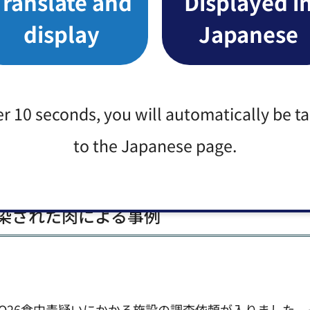
Translate and
Displayed i
display
Japanese
をしましょう。着用時は、手袋の指先側を触らず、手首
げるためです。）
。（次の作業への二次汚染を防ぐためです。汚れのつい
er 10 seconds, you will automatically be t
to the Japanese page.
記録を取りましょう。
汚染された肉による事例
菌O26食中毒疑いにかかる施設の調査依頼が入りました。