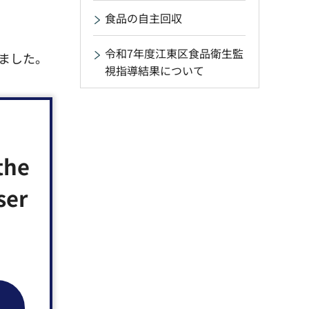
食品の自主回収
令和7年度江東区食品衛生監
ました。
視指導結果について
～90℃
the
ルスを
つけ
ser
ような手