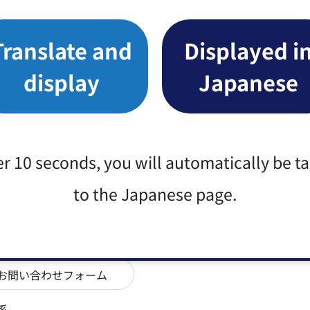
係
Translate and
Displayed i
番1号
display
Japanese
er 10 seconds, you will automatically be t
係
to the Japanese page.
番1号
係