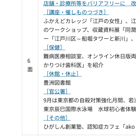
店舗・診療所等をバリアフリーに 
［講座・催しものつづき］
ふかえどカレッジ「江戸の女性」、
のワークショップ、収蔵資料展「同潤
ー「江戸川区～船堀タワーと新川」
［保健］
難病医療相談室、オンライン休日版両
6
かりつけ歯科医」を紹介
面
［休館・休止］
豊洲図書館
［官公署］
9月は東京都の自殺対策強化月間、若
東京辰巳国際水泳場 水球初心者体
［その他］
ひがしん創業塾、認知症カフェ「ako c