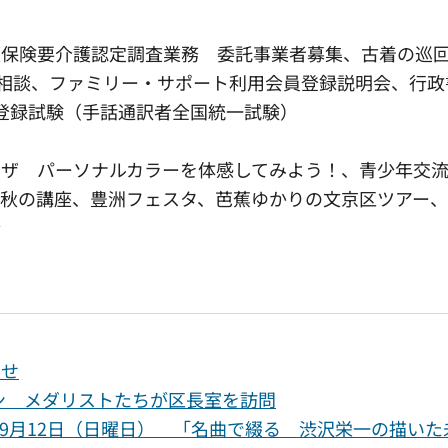
護保険要介護認定調査業務 委託事業者募集、古着の
別相談、ファミリー・サポート利用会員登録説明会、行政
登録試験（手話通訳者全国統一試験）
ラザ パーソナルカラーを体感してみよう！、青少年交
秋の講座、豊洲フェスタ、芭蕉ゆかりの文京区ツアー
会
らせ
トン メダリストたちが区長室を訪問
9月12日（日曜日） 「名曲で綴る 渋沢栄一の描いた