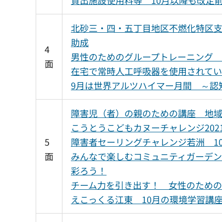
北砂三・四・五丁目地区不燃化特区
助成
4
男性のためのグループトレーニング 
面
在宅で常時人工呼吸器を使用されて
9月は世界アルツハイマー月間 ～認
障害児（者）の親のための講座 地
こうとうこどもカヌーチャレンジ202
5
障害者セーリングチャレンジ若洲 1
面
みんなで楽しむコミュニティガーデ
彩ろう！
チーム力を引き出す！ 女性のための
えこっくる江東 10月の環境学習講