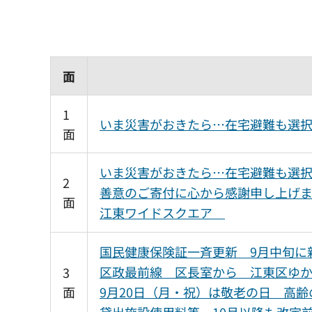
面
1
いま災害がおきたら…在宅避難も選
面
いま災害がおきたら…在宅避難も選択
2
善意のご寄付に心から感謝申し上げ
面
江東ワイドスクエア
国民健康保険証一斉更新 9月中旬に
区政最前線 区長室から 江東区ゆ
3
面
9月20日（月・祝）は敬老の日 高
貸出施設使用料等 10月以降も改定