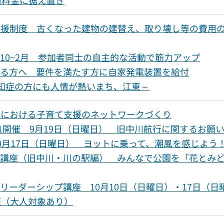
支援制度 古くなった建物の建替え、取り壊し等の費用
10~2月 参加者同士の自主的な活動で筋力アップ
いる方へ 要件を満たす方に自家発電装置を給付
知症の方にも人情が熱いまち、江東～
域における子育て支援のネットワークづくり
1開催 9月19日（日曜日） 旧中川航行に関するお願
0月17日（日曜日） ヨットに乗って、潮風を感じよう
ン講座（旧中川・川の駅編） みんなで公園を「花とみ
リーダーシップ講座 10月10日（日曜日）・17日（日
座（大人対象あり）