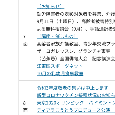
［お知らせ］
勤労障害者の表彰対象者を募集、介
9月11日（土曜日）、高齢者被害特
よる無料相談会（9月）、手話通訳者
［講座・催しもの］
7
面
高齢者家族介護教室、青少年交流プ
ザ ヨガレッスン、グランチャ東雲 
（芭蕉忌）全国俳句大会 記念講演
江東区スポーツネット
10月の乳幼児食事教室
令和3年度敬老の集いは中止します
新型コロナワクチン接種状況のお知
東京2020オリンピック バドミン
8
面
ティアラこうとうプロデュース公演 