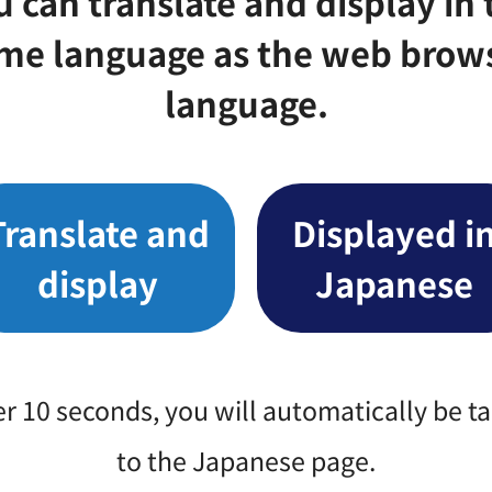
u can translate and display in 
me language as the web brow
ちの力で実現する☆
language.
え、意見を述べたくなる授業
Translate and
Displayed i
display
Japanese
について
er 10 seconds, you will automatically be t
計年度任用職員・有償ボランティア）を紹介します。
to the Japanese page.