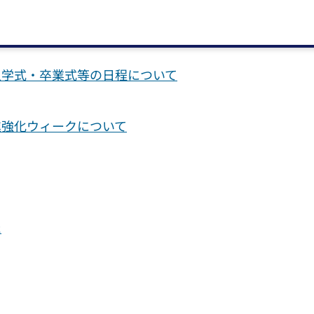
力のお願い
入学式・卒業式等の日程について
進強化ウィークについて
た