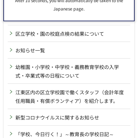
朝の児童の居場所づくり事業の実施について
After 10 seconds, you will automatically be taken to the
Japanese page.
小学校教員によるメール誤送信について
区立学校・園の校庭点検の結果について
お知らせ一覧
幼稚園・小学校・中学校・義務教育学校の入学
式・卒業式等の日程について
江東区内の区立学校園で働くスタッフ（会計年度
任用職員・有償ボランティア）を紹介します。
新型コロナウイルスに関するお知らせ
「学校、今日行く！」～教育長の学校日記～