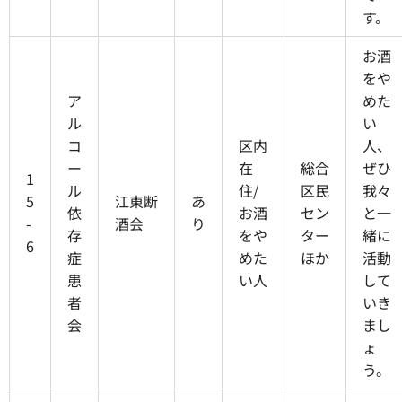
す。
お酒
をや
ア
めた
ル
い
コ
区内
人、
ー
在
総合
ぜひ
1
ル
住/
区民
我々
5
江東断
あ
依
お酒
セン
と一
-
酒会
り
存
をや
ター
緒に
6
症
めた
ほか
活動
患
い人
して
者
いき
会
まし
ょ
う。