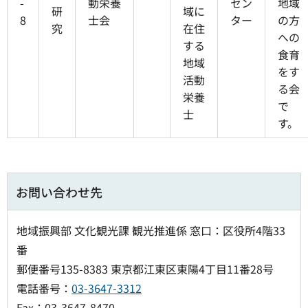
-
動栄養
セン
地域
研
域に
8
士会
ター
の方
究
在住
への
する
食育
地域
をす
活動
る会
栄養
で
士
す。
お問い合わせ先
地域振興部 文化観光課 観光推進係 窓口：区役所4階33
番
郵便番号135-8383 東京都江東区東陽4丁目11番28号
電話番号：
03-3647-3312
Fax：03-3647-8470