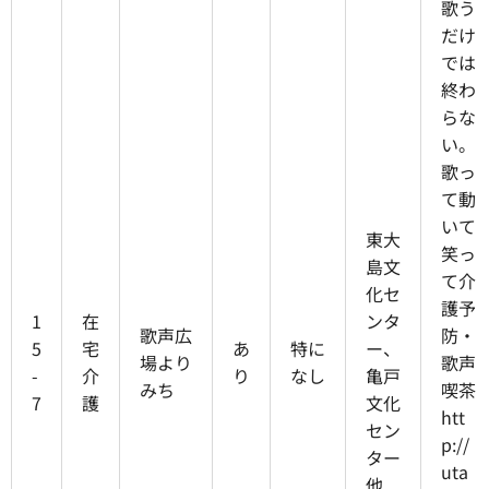
歌う
だけ
では
終わ
らな
い。
歌っ
て動
いて
東大
笑っ
島文
て介
化セ
護予
1
在
ンタ
歌声広
防・
5
宅
あ
特に
ー、
場より
歌声
-
介
り
なし
亀戸
みち
喫茶
7
護
文化
htt
セン
p://
ター
uta
他