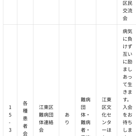
区民
交流
会
病気
に負
けず
互い
に励
まし
あっ
て生
きま
難病
江東
す。
各
1
江東区
団
区文
入会
種
5
難病団
あ
体・
化セ
をお
患
-
体連絡
り
難病
ンタ
待ち
者
3
会
者・
ーほ
しま
会