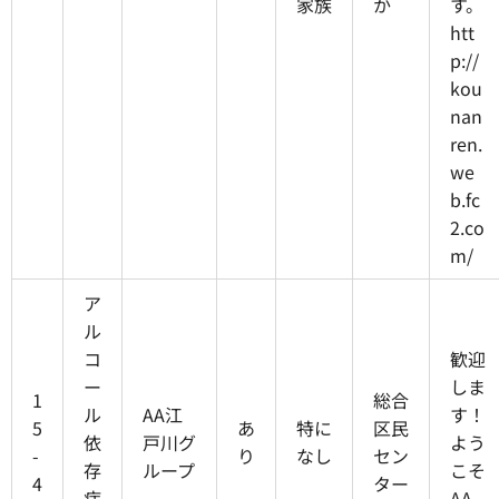
家族
か
す。
htt
p://
kou
nan
ren.
we
b.fc
2.co
m/
ア
ル
コ
歓迎
ー
しま
1
総合
ル
AA江
す！
5
あ
特に
区民
依
戸川グ
よう
-
り
なし
セン
存
ループ
こそ
4
ター
症
AA