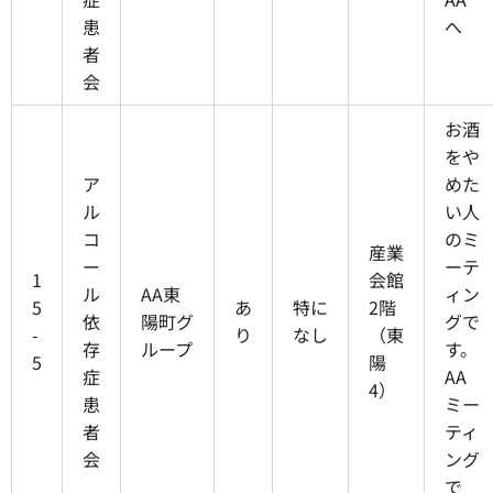
患
へ
者
会
お酒
をや
ア
めた
ル
い人
コ
のミ
産業
ー
ーテ
1
会館
ル
AA東
ィン
5
あ
特に
2階
依
陽町グ
グで
-
り
なし
（東
存
ループ
す。
5
陽
症
AA
4）
患
ミー
者
ティ
会
ング
で