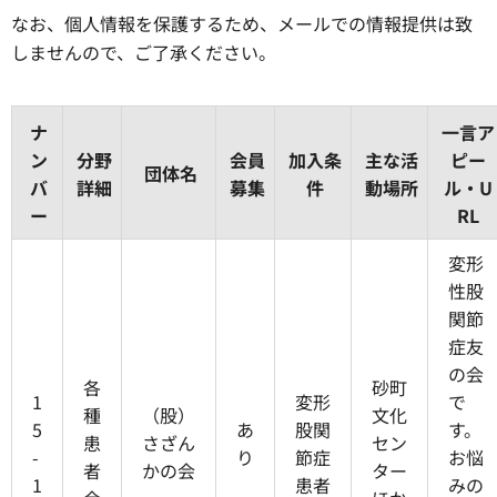
なお、個人情報を保護するため、メールでの情報提供は致
しませんので、ご了承ください。
ナ
一言ア
ン
分野
会員
加入条
主な活
ピー
団体名
バ
詳細
募集
件
動場所
ル・U
ー
RL
変形
性股
関節
症友
の会
各
砂町
1
変形
で
種
（股）
文化
5
あ
股関
す。
患
さざん
セン
-
り
節症
お悩
者
かの会
ター
1
患者
みの