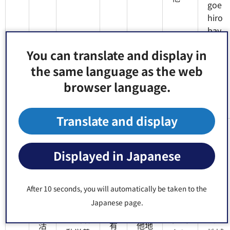
goe
hiro
bay
ori
You can translate and display in
mic
the same language as the web
hi.ji
md
browser language.
o.co
m/
Translate and display
江東
江東
区在
区内
Displayed in Japanese
住在
の地
勤の
域活
栄養
動栄
After 10 seconds, you will automatically be taken to the
士が
食
養士
Japanese page.
1
江東区
総合
研修
生
及び
5
地域活
区民
会や
活
有
他地