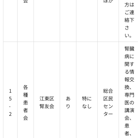
会
ほか
方は
ご連
絡下
さ
い。
腎臓
病に
関す
る情
報交
各
換、
1
総合
種
専門
5
江東区
あ
特に
区民
患
医の
-
腎友会
り
なし
セン
者
講演
2
ター
会
会、
患
者、