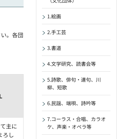
（文化団体）
1.絵画
2.手工芸
さい。各団
3.書道
4.文学研究、読書会等
5.詩歌、俳句・連句、川
柳、短歌
L
6.民謡、端唄、詩吟等
7.コーラス・合唱、カラオ
して主に
ケ、声楽・オペラ等
よろし