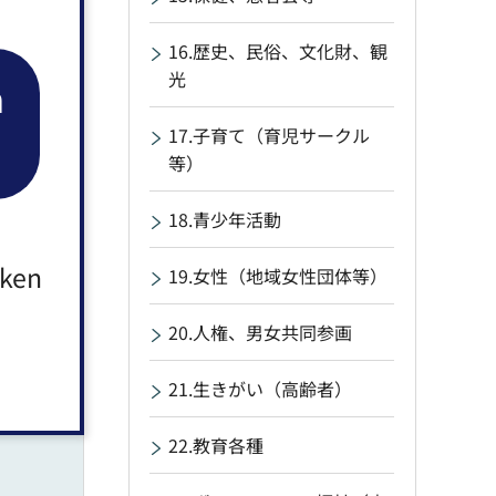
人大歓
16.歴史、民俗、文化財、観
u.net/
光
n
ば、ご
17.子育て（育児サークル
等）
られま
18.青少年活動
yashi.j
aken
19.女性（地域女性団体等）
20.人権、男女共同参画
21.生きがい（高齢者）
22.教育各種