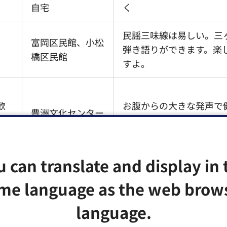
自宅
く
民謡三味線は易しい。三
富岡区民館、小松
弾き語りができます。楽
橋区民館
すよ。
歓
お腹からの大きな発声で
豊洲文化センター
進に役立ちます。
u can translate and display in 
青少年の自己啓発と教育
富岡区民館ほか
に豊かな心の形成を！会
me language as the web brow
中
language.
能の節・語りを通じ日本