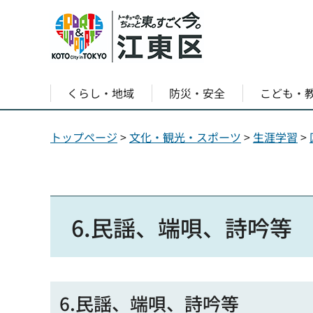
くらし・地域
防災・安全
こども・
トップページ
>
文化・観光・スポーツ
>
生涯学習
>
6.民謡、端唄、詩吟等
6.民謡、端唄、詩吟等