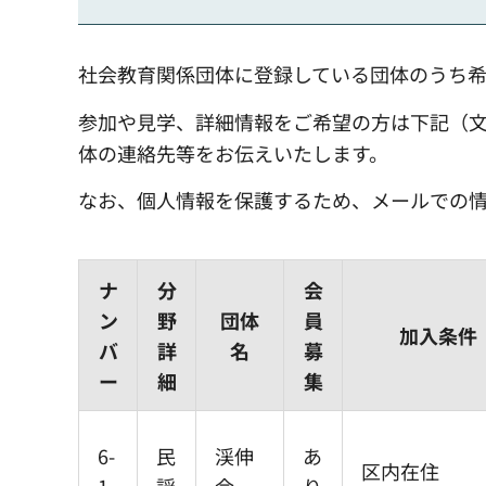
社会教育関係団体に登録している団体のうち希
参加や見学、詳細情報をご希望の方は下記（
体の連絡先等をお伝えいたします。
なお、個人情報を保護するため、メールでの
ナ
分
会
ン
野
団体
員
加入条件
バ
詳
名
募
ー
細
集
6-
民
渓伸
あ
区内在住