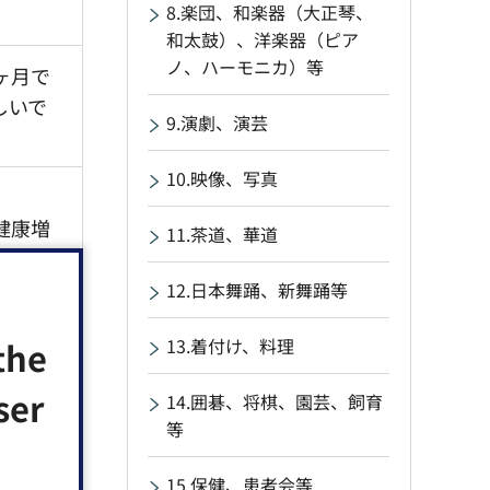
8.楽団、和楽器（大正琴、
和太鼓）、洋楽器（ピア
ノ、ハーモニカ）等
ヶ月で
しいで
9.演劇、演芸
10.映像、写真
健康増
11.茶道、華道
12.日本舞踊、新舞踊等
the
13.着付け、料理
の一環
員募集
ser
14.囲碁、将棋、園芸、飼育
等
文化に
15.保健、患者会等