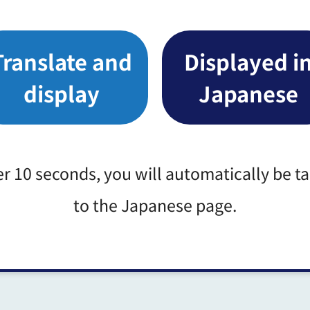
加
江東区文化センタ
ふれてみませんか？若い
ー
迎。
http://www.koto-yokyok
Translate and
Displayed i
お祭りと亀戸が好きなら
display
Japanese
本文
参加下さい。体幹が鍛え
好
第二亀戸中学校
す。
https://katori.matsuriba
p/
er 10 seconds, you will automatically be t
to the Japanese page.