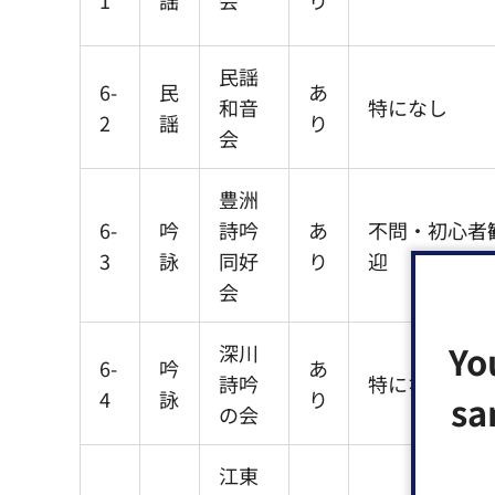
1
謡
会
り
民謡
6-
民
あ
和音
特になし
2
謡
り
会
豊洲
6-
吟
詩吟
あ
不問・初心者
3
詠
同好
り
迎
会
Yo
深川
6-
吟
あ
詩吟
特になし
4
詠
り
sa
の会
江東