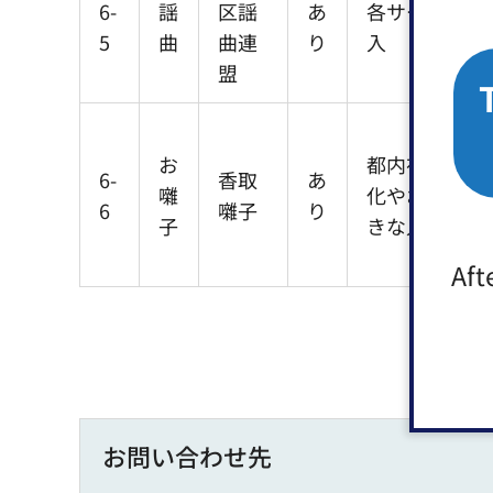
6-
謡
区謡
あ
各サークル毎
5
曲
曲連
り
入
盟
お
都内在住/日
6-
香取
あ
囃
化やお囃子が
6
囃子
り
子
きな人
Aft
お問い合わせ先