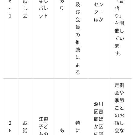
6
話
なし
あ
「昔
及
セン
-
し
パレ
り
語
び
ター
1
会
ット
り」
会
ほか
を開
員
催し
の
てい
推
ま
薦
す。
に
よ
る
定例
会や
季節
深川
ごと
図書
のお
江東
館ほ
2
お
特
話し
子ど
か区
6
話
あ
に
会な
もの
内図