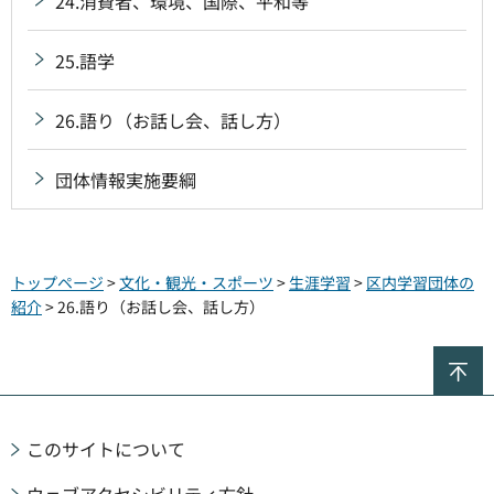
24.消費者、環境、国際、平和等
25.語学
26.語り（お話し会、話し方）
団体情報実施要綱
トップページ
>
文化・観光・スポーツ
>
生涯学習
>
区内学習団体の
紹介
> 26.語り（お話し会、話し方）
ペ
このサイトについて
ウェブアクセシビリティ方針