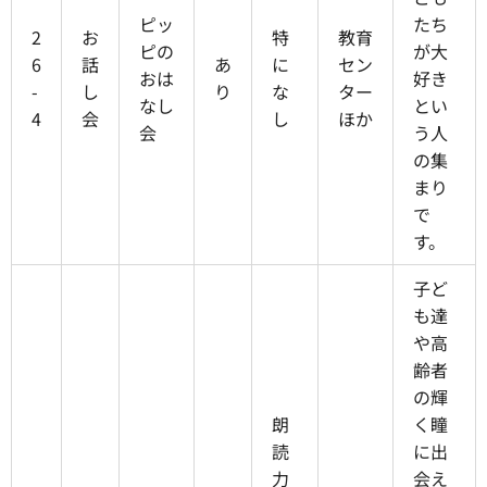
ピッ
たち
2
お
特
教育
ピの
が大
6
話
あ
に
セン
おは
好き
-
し
り
な
ター
なし
とい
4
会
し
ほか
会
う人
の集
まり
で
す。
子ど
も達
や高
齢者
の輝
朗
く瞳
読
に出
力
会え