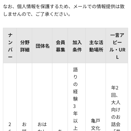
なお、個人情報を保護するため、メールでの情報提供は致
しませんので、ご了承ください。
ナ
一言ア
ン
分野
会員
加入
主な活
ピー
団体名
バ
詳細
募集
条件
動場所
ル・UR
ー
L
語
り
の
年2
経
回、
験
大人
3
向け
年
のお
以
亀戸
2
お
おは
話会
上
文化