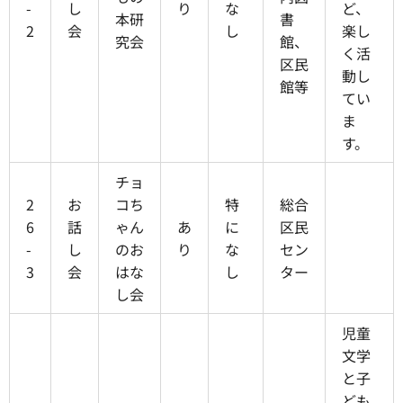
-
し
り
な
ど、
本研
書
2
会
し
楽し
究会
館、
く活
区民
動し
館等
てい
ま
す。
チョ
2
お
コち
特
総合
6
話
ゃん
あ
に
区民
-
し
のお
り
な
セン
3
会
はな
し
ター
し会
児童
文学
と子
ども