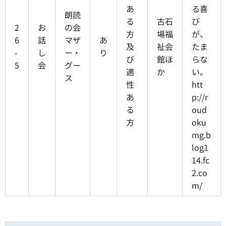
あ
る喜
朗読
る
古石
び
2
お
の会
方
場福
が、
6
話
マザ
あ
及
祉会
たま
-
し
ー・
り
び
館ほ
らな
5
会
グー
適
か
い。
ス
性
htt
あ
p://r
る
oud
方
oku
mg.b
log1
14.fc
2.co
m/