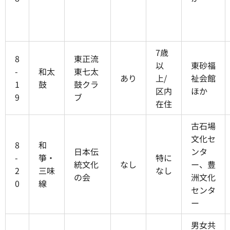
7歳
8
東正流
以
東砂福
-
和太
東七太
あり
上/
祉会館
1
鼓
鼓クラ
区内
ほか
9
ブ
在住
古石場
文化セ
8
和
日本伝
ンタ
-
箏・
特に
統文化
なし
ー、豊
2
三味
なし
の会
洲文化
0
線
センタ
ー
男女共