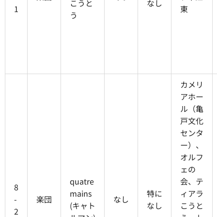
こうと
なし
1
東
う
カメリ
アホー
ル（亀
戸文化
センタ
ー）、
オルフ
ェの
quatre
会、テ
8
mains
特に
ィアラ
-
楽団
なし
(キャト
なし
こうと
2