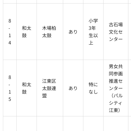
8
小学
古石場
-
和太
木場柏
3年
あり
文化セ
1
鼓
太鼓
生以
ンター
4
上
男女共
同参画
8
江東区
推進セ
-
和太
特に
太鼓連
あり
ンター
1
鼓
なし
盟
（パル
5
シティ
江東）