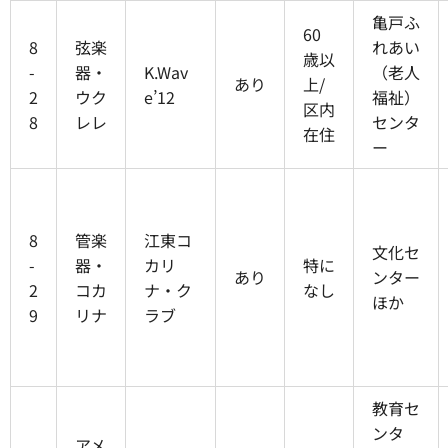
亀戸ふ
60
8
弦楽
れあい
歳以
-
器・
K.Wav
（老人
あり
上/
2
ウク
e’12
福祉）
区内
8
レレ
センタ
在住
ー
8
管楽
江東コ
文化セ
-
器・
カリ
特に
あり
ンター
2
コカ
ナ・ク
なし
ほか
9
リナ
ラブ
教育セ
ンタ
アメ