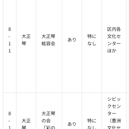
8
区内各
-
大正
大正琴
特に
文化セ
あり
1
琴
絃容会
なし
ンター
1
ほか
シビッ
クセン
8
大正琴
ター
-
大正
の会
特に
（豊洲
あり
1
琴
「彩の
なし
文化セ