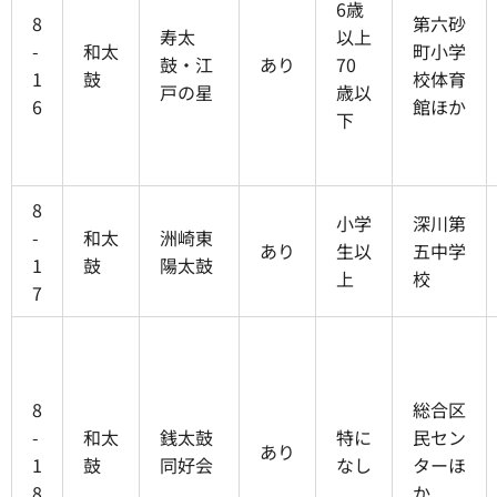
6歳
8
第六砂
寿太
以上
-
和太
町小学
鼓・江
あり
70
1
鼓
校体育
戸の星
歳以
6
館ほか
下
8
小学
深川第
-
和太
洲崎東
あり
生以
五中学
1
鼓
陽太鼓
上
校
7
8
総合区
-
和太
銭太鼓
特に
民セン
あり
1
鼓
同好会
なし
ターほ
8
か