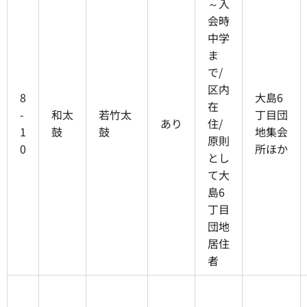
～入
会時
中学
ま
で/
区内
8
大島6
在
-
和太
若竹太
丁目団
あり
住/
1
鼓
鼓
地集会
原則
0
所ほか
とし
て大
島6
丁目
団地
居住
者