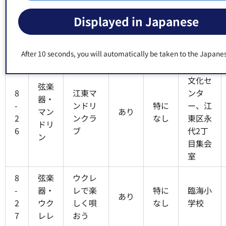
深川バ
-
他の
特に
学校、
ロン俱
あり
Displayed in Japanese
2
打楽
なし
富岡八
楽部
5
器
幡宮な
ど
After 10 seconds, you will automatically be taken to the Japane
江東区
文化セ
弦楽
8
江東マ
ンタ
器・
-
ンドリ
特に
ー、江
マン
あり
2
ンクラ
なし
東区永
ドリ
6
ブ
代2丁
ン
目集会
室
8
弦楽
ウクレ
-
器・
レで楽
特に
臨海小
あり
2
ウク
しく唄
なし
学校
7
レレ
おう