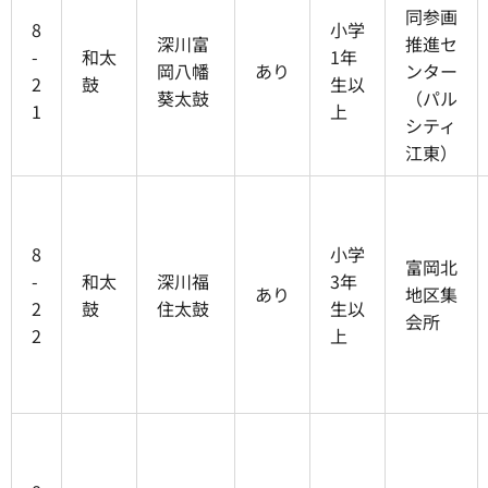
同参画
8
小学
深川富
推進セ
-
和太
1年
岡八幡
あり
ンター
2
鼓
生以
葵太鼓
（パル
1
上
シティ
江東）
8
小学
富岡北
-
和太
深川福
3年
あり
地区集
2
鼓
住太鼓
生以
会所
2
上