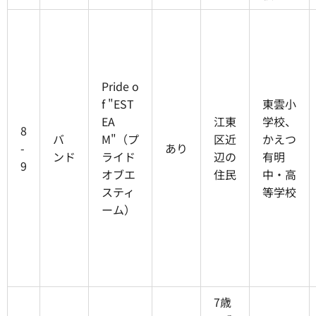
Pride o
f "EST
東雲小
EA
江東
学校、
8
バ
M"（プ
区近
かえつ
-
あり
ンド
ライド
辺の
有明
9
オブエ
住民
中・高
スティ
等学校
ーム）
7歳