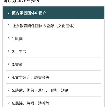
同じ分類から探す
区内学習団体の紹介
社会教育関係団体の登録（文化団体）
1.絵画
2.手工芸
3.書道
4.文学研究、読書会等
5.詩歌、俳句・連句、川柳、短歌
6.民謡、端唄、詩吟等