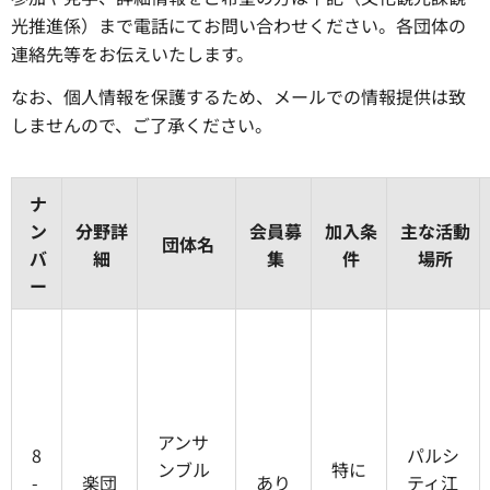
光推進係）まで電話にてお問い合わせください。各団体の
連絡先等をお伝えいたします。
なお、個人情報を保護するため、メールでの情報提供は致
しませんので、ご了承ください。
ナ
ン
分野詳
会員募
加入条
主な活動
団体名
バ
細
集
件
場所
ー
アンサ
8
パルシ
ンブル
特に
-
楽団
あり
ティ江