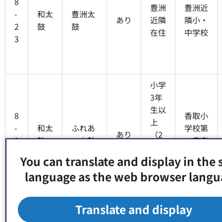
8
豊洲
豊洲近
-
和太
豊洲太
あり
近隣
隣小・
2
鼓
鼓
在住
中学校
3
小学
3年
生以
8
香取小
上
-
和太
ふれあ
学校第
あり
（2
2
鼓
い太鼓
二音楽
年生
4
室
You can translate and display in the
以下
応相
language as the web browser langu
談）
江東区
Translate and display
8
その
数矢小