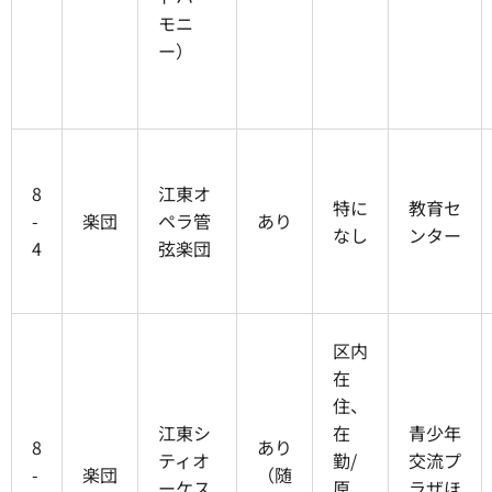
モニ
ー）
8
江東オ
特に
教育セ
-
楽団
ペラ管
あり
なし
ンター
4
弦楽団
区内
在
住、
江東シ
在
青少年
8
あり
ティオ
勤/
交流プ
-
楽団
（随
ーケス
原
ラザほ