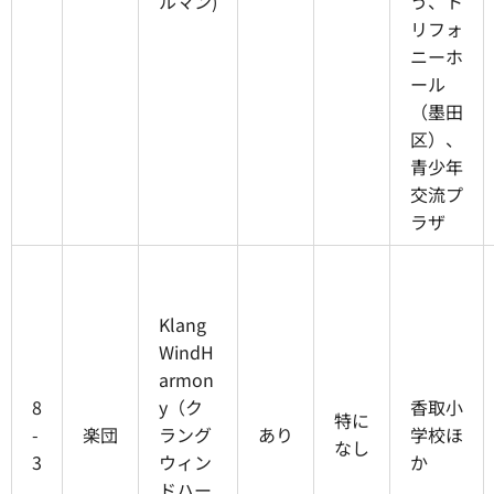
ルマン)
う、ト
リフォ
ニーホ
ール
（墨田
区）、
青少年
交流プ
ラザ
Klang
WindH
armon
8
y（ク
香取小
特に
-
楽団
ラング
あり
学校ほ
なし
3
ウィン
か
ドハー