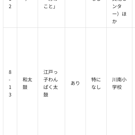
2
こと」
ンタ
ー）ほ
か
8
江戸っ
-
和太
子わん
特に
川南小
あり
1
鼓
ぱく太
なし
学校
3
鼓