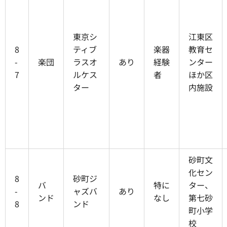
東京シ
江東区
8
ティブ
楽器
教育セ
-
楽団
ラスオ
あり
経験
ンター
7
ルケス
者
ほか区
ター
内施設
砂町文
化セン
8
砂町ジ
バ
特に
ター、
-
ャズバ
あり
ンド
なし
第七砂
8
ンド
町小学
校