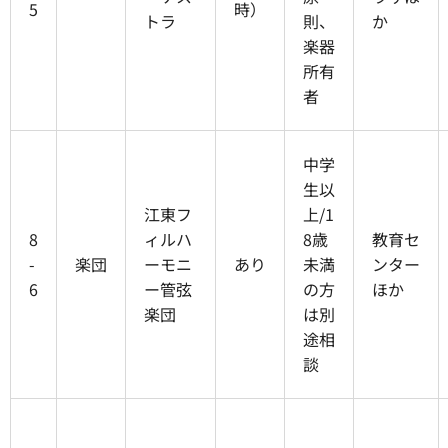
5
時）
トラ
則、
か
楽器
所有
者
中学
生以
江東フ
上/1
8
ィルハ
8歳
教育セ
-
楽団
ーモニ
あり
未満
ンター
6
ー管弦
の方
ほか
楽団
は別
途相
談