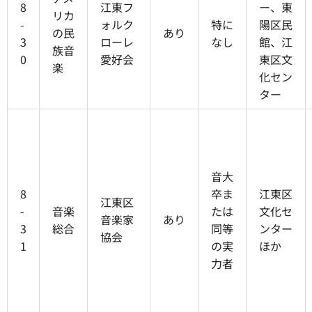
8
江東フ
ー、東
リカ
-
ォルク
特に
陽区民
の民
あり
3
ローレ
なし
館、江
族音
0
愛好会
東区文
楽
化セン
ター
音大
8
卒ま
江東区
江東区
-
音楽
たは
文化セ
音楽家
あり
3
総合
同等
ンター
協会
1
の実
ほか
力者