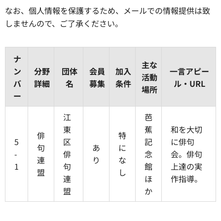
なお、個人情報を保護するため、メールでの情報提供は致
しませんので、ご了承ください。
ナ
主な
ン
分野
団体
会員
加入
一言アピー
活動
バ
詳細
名
募集
条件
ル・URL
場所
ー
江
芭
東
蕉
和を大切
俳
特
5
区
記
に俳句
句
あ
に
-
俳
念
会。俳句
連
り
な
1
句
館
上達の実
盟
し
連
ほ
作指導。
盟
か