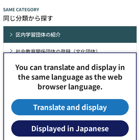
同じ分類から探す
区内学習団体の紹介
社会教育関係団体の登録（文化団体）
You can translate and display in
1.絵画
the same language as the web
browser language.
2.手工芸
3.書道
Translate and display
4.文学研究、読書会等
Displayed in Japanese
5.詩歌、俳句・連句、川柳、短歌