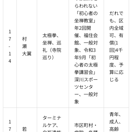
らわれない
「初心者の
だれで
坐禅教室」
も、区
年2回開
内全域
1
太極拳、
催、福住会
可、有
7
村
坐禅、巡
館、一般対
償(1
-
瀬
礼（寺院
象、令和3
回)4千
1
大翼
巡り）
年9月「初
円程
4
心者の太極
度、予
拳講習会」
算に応
深川スポー
じる
ツセンタ
ー、一般対
象
青年、
ターミナ
1
成人、
ルケア、
市区町村・
7
若
高齢