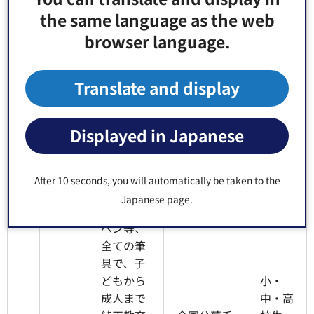
等に対す
校・介護施
-
田
区内全
the same language as the web
るリハビ
設・障害児
1
正人
域可、
browser language.
リ訓練、
童施設等で
1
有償8
介護予防
支援活動、
千円程
指導、児
2015年よ
度、予
Translate and display
童に対し
り専門職に
算応相
ての総合
よる水泳指
談
的なスポ
導を開始
Displayed in Japanese
ーツ指導
(1)筆・ペ
After 10 seconds, you will automatically be taken to the
ン・えん
Japanese page.
ぴつ・筆
ペン等、
全ての筆
具で、子
どもから
小・
成人まで
中・高