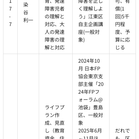
1
育、発達
障害を正し
可、有
染
7
障害児者
く理解しよ
償(1
谷
-
の理解と
う」江東区
回)5千
利一
7
対応、大
自主企画講
円程
人の発達
座(一般対
度、予
障害の理
象)
算に応
解と対応
じる
2024年10
月 日本FP
協会東京支
部主催「20
24年FPフ
ォーラム@
ライフプ
池袋」豊島
ラン作
区、一般対
成、見直
象
し（教育
2025年6月
だれで
資金、住
～11月(8
も、区