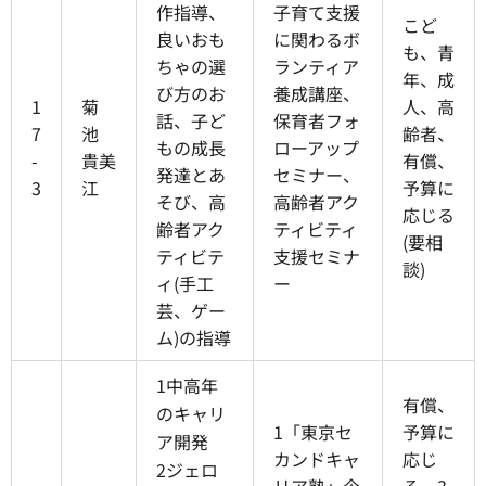
作指導、
子育て支援
こど
良いおも
に関わるボ
も、青
ちゃの選
ランティア
年、成
び方のお
養成講座、
1
菊
人、高
話、子ど
保育者フォ
7
池
齢者、
もの成長
ローアップ
-
貴美
有償、
発達とあ
セミナー、
3
江
予算に
そび、高
高齢者アク
応じる
齢者アク
ティビティ
(要相
ティビテ
支援セミナ
談)
ィ(手工
ー
芸、ゲー
ム)の指導
1中高年
有償、
のキャリ
1「東京セ
予算に
ア開発
カンドキャ
応じ
2ジェロ