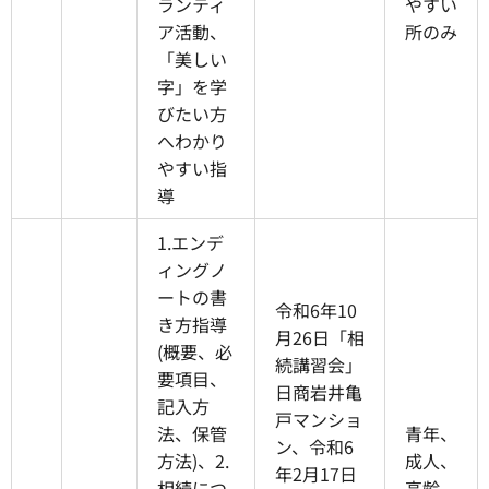
ランティ
やすい
ア活動、
所のみ
「美しい
字」を学
びたい方
へわかり
やすい指
導
1.エンデ
ィングノ
ートの書
令和6年10
き方指導
月26日「相
(概要、必
続講習会」
要項目、
日商岩井亀
記入方
戸マンショ
法、保管
青年、
ン、令和6
方法)、2.
成人、
年2月17日
相続につ
高齢