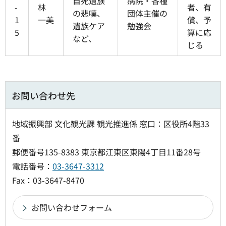
自死遺族
病院・各種
-
林
者、有
の悲嘆、
団体主催の
1
一美
償、予
遺族ケア
勉強会
5
算に応
など、
じる
お問い合わせ先
地域振興部 文化観光課 観光推進係 窓口：区役所4階33
番
郵便番号135-8383 東京都江東区東陽4丁目11番28号
電話番号：
03-3647-3312
Fax：03-3647-8470