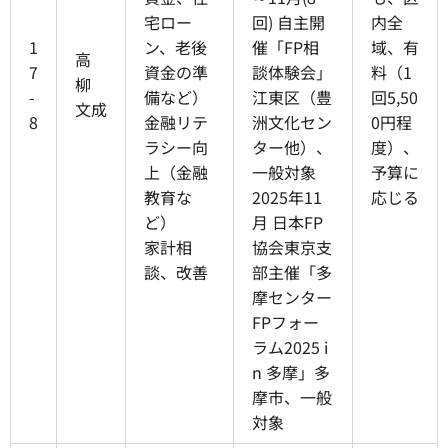
宅ロー
回) 自主開
内全
1
ン、老後
催「FP相
域、有
高
7
資金の準
談体験会」
料（1
柳
-
備など）
江東区（豊
回5,50
文成
8
金融リテ
洲文化セン
0円程
ラシー向
ター他）、
度）、
上（金融
一般対象
予算に
教育な
2025年11
応じる
ど）
月 日本FP
家計相
協会東京支
談、改善
部主催「多
摩センター
FPフォー
ラム2025 i
n 多摩」多
摩市、一般
対象