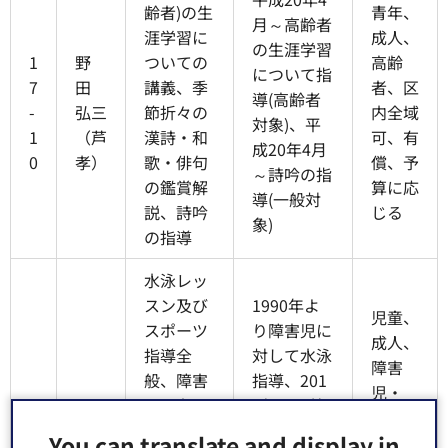
齢者)の生
青年、
月～高齢者
涯学習に
成人、
の生涯学習
1
野
ついての
高齢
について指
7
田
講義、季
者、区
導(高齢者
-
弘三
節折々の
内全域
対象)、平
1
（芦
漢詩・和
可、有
成20年4月
0
孝）
歌・俳句
償、予
～詩吟の指
の鑑賞解
算に応
導(一般対
説、詩吟
じる
象)
の指導
水泳レッ
スン及び
1990年よ
児童、
スポーツ
り障害児に
成人、
指導全
対して水泳
障害
般、障害
指導、201
児・
児・者及
3年より特
1
者、高
び高齢者
別支援学
You can translate and display in
7
藤
齢者、