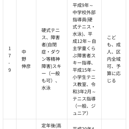
平成9年～
中学校外部
指導員(硬
式テニス・
硬式テニ
水泳)、平
ス、障害
こど
成12年～自
者(自閉
も、成
1
主学童くら
中
症・ダウ
人、区
7
ぶ障害者ス
野
ン等精神
内全域
-
キー指導、
伸彦
障害)スキ
可、予
9
平成15年～
ー（一般
算に応
小学生テニ
も可）、
じる
ス教室、令
水泳
和3年2月～
テニス指導
（一般、ジ
ュニア）
定年後(高
平成20年4