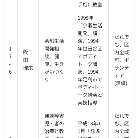
手相）教室
1995年
「余暇生活
開発」講
だれで
余暇生活
演、1994
も、区
1
開発相
年世田谷区
吹
内全域
7
談、健
でボディ-
田
可、ボ
-
康、生き
トーク講
理栄
ランテ
6
がいづく
演、1994
ィア
り
年足利市で
(無償)
ボディ-ト
ーク講演と
実技指導
発達障害
だれで
児・者の
平成18年1
も、区
治療と教
1月「発達
内全域