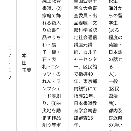
純正教育
全国公募千
校生、
書道、(2)
字文大会審
海外か
家庭で飾
査委員・出
らの留
れる額入
品委嘱、文
学生
りの書作
部科学省認
(ある
品やうち
定社会通信
程度の
わ・扇
講座元講
英語・
1
子・板・
師、カルチ
日本語
7
本
石・表
ャーセンタ
の話せ
-
田
札・Tシ
ー、区民館
る
1
玉葉
ャツ・の
で指導40
人)、
2
れん・ラ
年、東京都
一般
ンプシェ
内銀行にて
(区民
ード等創
指導21年、
館活
り、(3)被
日本書道教
動)、
災地を励
育学会競書
都内及
ます作品
誌審査15
び近県
創り等ボ
年、
の通い