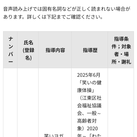
音声読み上げでは固有名詞などが正しく読まれない場合が
あります。詳しくは下記までご確認ください。
ナ
指導条
氏名
ン
件；対象
(登録
指導内容
指導歴
バ
者・場
名)
ー
所・謝礼
2025年6月
「笑いの健
康体操」
（江東区社
会福祉協議
会、一般～
高齢者対
象）2020
笑いヨガ
年～「わた