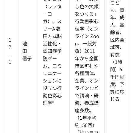
こど
（ラフタ
し色の笑顔
も、青
ーヨ
をつくる」
年、成
ガ）、ス
行動色彩心
人、高
リーA増
理学（オン
齢者、
田方式脳
ライン Zoo
1
区内全
池
活性化・
n、一般対
7
域可、
田
認知症予
象）2011
-
有償
信子
防ゲー
年から全国
1
（1時
ム、コミ
市区町村や
間）5
ュニケー
各種団体、
千円程
ションに
企業、オン
度、予
役立つ行
ラインなど
算に応
動色彩心
で講演・研
じる
理学®
修、養成講
座多数。
（1年平均
約150回）
「笑いヨガ