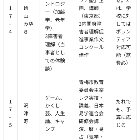
リア塾」企
る。3
ントロジ
1
﨑
画、講師
は、学
ー（加齢
7
山
（東京都）
校に対
学、老年
-
みゆ
2内閣府障
しては
学）
4
き
害者理解促
ボラン
3障害者
進事業作文
ティア
理解（当
コンクール
対応可
事者とし
佳作
能（旅
ての体験
費必）
談）
青梅市教育
委員会主宰
ゲーム、
レク実技・
1
だれで
沢
かくし
講義、日本
7
も、予
津
芸、人生
易学連合会
-
算に応
寿
論、キャ
研修会講
5
じる
ンプ
演、暦・易
占（気学・