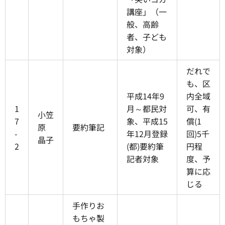
講座」（一
般、高齢
者、子ども
対象）
だれで
も、区
平成14年9
内全域
1
月～都民対
可、有
小笠
7
象、平成15
償(1
原
要約筆記
-
年12月登録
回)5千
晶子
2
(都)要約筆
円程
記者対象
度、予
算に応
じる
手作りお
もちゃ製