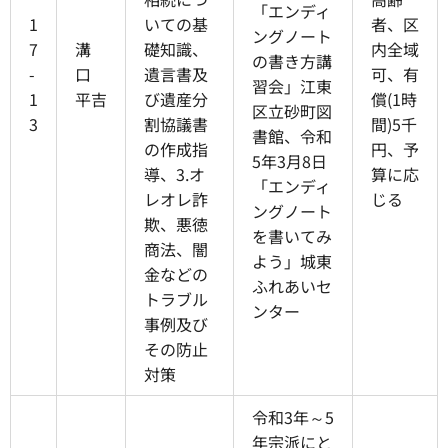
「エンディ
1
いての基
者、区
ングノート
7
溝
礎知識、
内全域
の書き方講
-
口
遺言書及
可、有
習会」江東
1
平吉
び遺産分
償(1時
区立砂町図
3
割協議書
間)5千
書館、令和
の作成指
円、予
5年3月8日
導、3.オ
算に応
「エンディ
レオレ詐
じる
ングノート
欺、悪徳
を書いてみ
商法、闇
よう」城東
金などの
ふれあいセ
トラブル
ンター
事例及び
その防止
対策
令和3年～5
年宗派にと