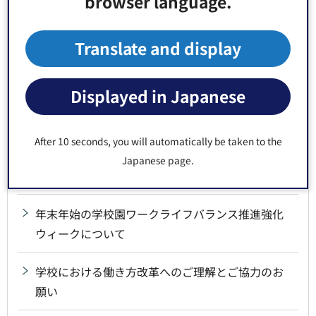
browser language.
第六砂町小学校改築ワークショップ
Translate and display
多様な集団活動利用支援事業(事業者)
Displayed in Japanese
多様な集団活動利用支援事業（保護者向け）
区立幼稚園の親子登園「かんがるーひろば」
After 10 seconds, you will automatically be taken to the
Japanese page.
江東区学校施設長寿命化計画
年末年始の学校園ワークライフバランス推進強化
ウィークについて
学校における働き方改革へのご理解とご協力のお
願い