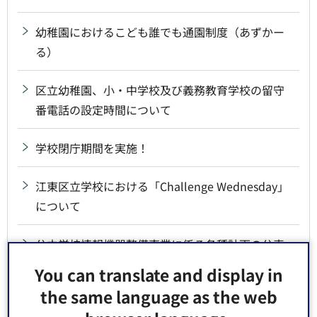
幼稚園におけるこども誰でも通園制度（あずかー
る）
区立幼稚園、小・中学校及び義務教育学校の留守
番電話の設定時間について
学校閉庁期間を実施！
江東区立学校における「Challenge Wednesday」
について
公立学校情報機器整備事業に係る各種計画の公表
について
You can translate and display in
the same language as the web
江東区学校施設の将来ビジョン