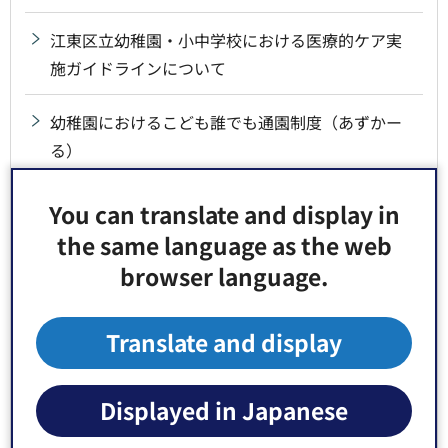
江東区立幼稚園・小中学校における医療的ケア実
施ガイドラインについて
幼稚園におけるこども誰でも通園制度（あずかー
る）
区立幼稚園、小・中学校及び義務教育学校の留守
You can translate and display in
番電話の設定時間について
the same language as the web
browser language.
学校閉庁期間を実施！
Translate and display
江東区立学校における「Challenge Wednesday」
について
Displayed in Japanese
公立学校情報機器整備事業に係る各種計画の公表