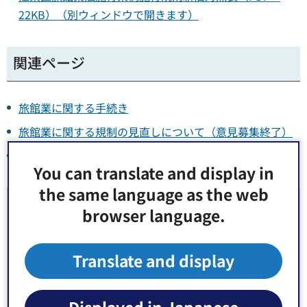
22KB）（別ウィンドウで開きます）
関連ページ
旅館業に関する手続き
旅館業に関する規制の見直しについて（意見募集終了）
旅館業に関する規制のあり方を検討しています
You can translate and display in
the same language as the web
お問い合わせ先
browser language.
健康部（保健所） 生活衛生課 環境衛生係 窓口：3番
Translate and display
郵便番号135-0016 東京都江東区東陽2丁目1番1号
電話番号：
03-3647-5862
Fax：03-3615-7171