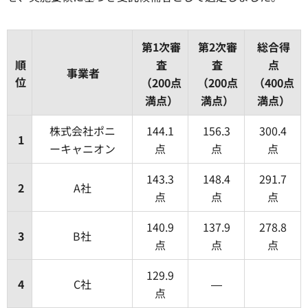
第1次審
第2次審
総合得
順
査
査
点
事業者
位
（200点
（200点
（400点
満点）
満点）
満点）
株式会社ポニ
144.1
156.3
300.4
1
ーキャニオン
点
点
点
143.3
148.4
291.7
2
A社
点
点
点
140.9
137.9
278.8
3
B社
点
点
点
129.9
4
C社
―
点