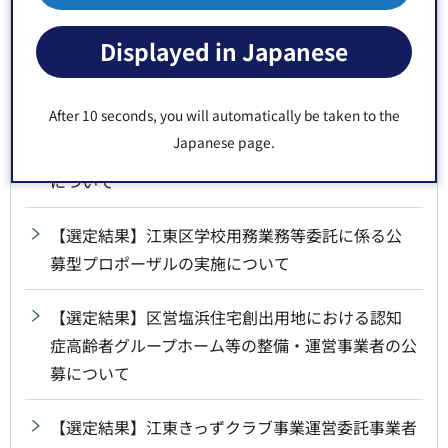
【選定結果】学校司書業務委託に係るプロポーザ
Displayed in Japanese
ルの実施について
After 10 seconds, you will automatically be taken to the
【受付終了】江東お店の魅力発掘発信事業（こと
Japanese page.
みせ）業務委託に係る公募型プロポーザルの実施
について
【選定結果】江東区学校用務業務等委託に係る公
募型プロポーザルの実施について
【選定結果】区営塩浜住宅創出用地における認知
症高齢者グループホーム等の整備・運営事業者の公
募について
【選定結果】江東きっずクラブ事業運営委託事業者