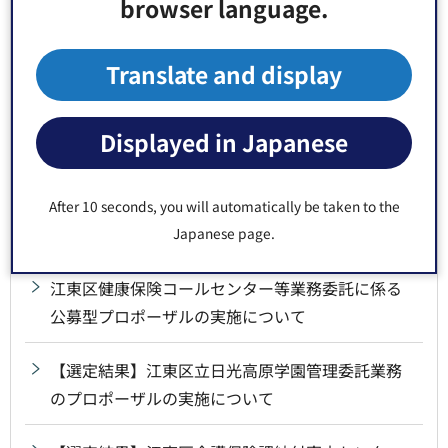
browser language.
【選定結果】「江東区保育従事者確保支援事業委
託」公募型プロポーザルの実施について
Translate and display
【選定結果】令和8年度～ベビーシッター利用支援
事業受付等業務委託に係る公募型プロポーザルの
Displayed in Japanese
実施について
【選定結果】江東区魅力発信ブック制作業務委託
After 10 seconds, you will automatically be taken to the
に係るプロポーザルの実施について
Japanese page.
江東区健康保険コールセンター等業務委託に係る
公募型プロポーザルの実施について
【選定結果】江東区立日光高原学園管理委託業務
のプロポーザルの実施について