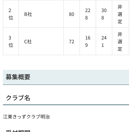
非
2
22
30
B社
80
選
位
8
8
定
非
3
16
24
C社
72
選
位
9
1
定
募集概要
クラブ名
江東きっずクラブ明治