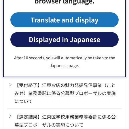
browser language.
業務委託に係る公開型プロポーザルの選定結果に
ついて
Translate and display
【選定結果】江東区不燃化特区推進事業における
現地相談ステーション運営管理・戸別訪問等に係
Displayed in Japanese
る公募型プロポーザルの実施について
After 10 seconds, you will automatically be taken to the
【選定結果】学校司書業務委託に係るプロポーザ
Japanese page.
ルの実施について
【受付終了】江東お店の魅力発掘発信事業（こと
みせ）業務委託に係る公募型プロポーザルの実施
について
【選定結果】江東区学校用務業務等委託に係る公
募型プロポーザルの実施について