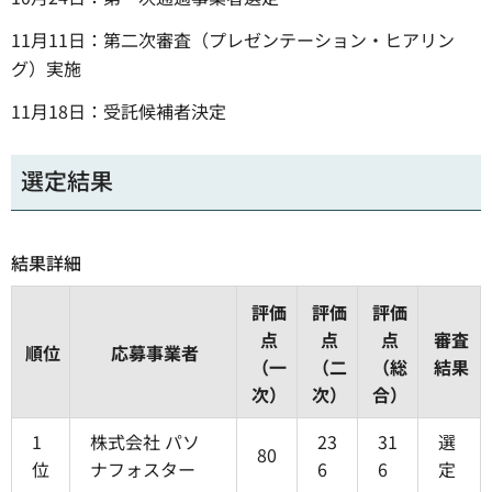
11月11日：第二次審査（プレゼンテーション・ヒアリン
グ）実施
11月18日：受託候補者決定
選定結果
結果詳細
評価
評価
評価
点
点
点
審査
順位
応募事業者
（一
（二
（総
結果
次）
次）
合）
1
株式会社 パソ
23
31
選
80
位
ナフォスター
6
6
定