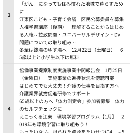
「がん」になっても住み慣れた地域で暮らすため
に
3
江東区こども・子育て会議 区民公募委員を募集
人権学習講座（後期） 理解することからはじめ
る人権～拉致問題・ユニバーサルデザイン・DV
問題についての取り組み～
冬至は銭湯のゆず湯へ 12月22日（土曜日） 6
5歳以上と小学生以下は無料
協働事業提案制度実施事業中間報告会 1月25日
（金曜日） 実施事業の進捗状況を傍聴可能
はじめてでも大丈夫！介護の仕事を目指す方へ
介護業界就労促進研修でサポート
65歳以上の方へ「体力測定会」参加者募集 体力
4
のセルフチェックに
えこっくる江東 環境学習プログラム【1月】 2
019年も環境学習に取り組もう！
もったいない、限られた資源をたいせつに4 ～5