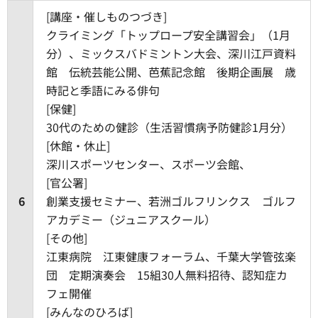
[講座・催しものつづき]
クライミング「トップロープ安全講習会」（1月
分）、ミックスバドミントン大会、深川江戸資料
館 伝統芸能公開、芭蕉記念館 後期企画展 歳
時記と季語にみる俳句
[保健]
30代のための健診（生活習慣病予防健診1月分）
[休館・休止]
深川スポーツセンター、スポーツ会館、
[官公署]
6
創業支援セミナー、若洲ゴルフリンクス ゴルフ
アカデミー（ジュニアスクール）
[その他]
江東病院 江東健康フォーラム、千葉大学管弦楽
団 定期演奏会 15組30人無料招待、認知症カ
フェ開催
[みんなのひろば]