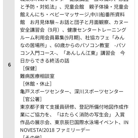
と予防・対処法」、児童会館 親子体操・児童会
館えんにち・ベビーマッサージ,中川船番所資料
館 お月見体験～お話と団子と月面観察、カヌー
安全講習会（9月）、健康センタートレーニング
ルーム利用会員募集(9月期)、社協カフェ「みん
なの居場所」、60歳からのパソコン教室 -パソ
コン入門コース-、「あんしん江東」講習会 今
日からできる終活の話
6
［保健］
難病医療相談室
［休館・休止］
亀戸スポーツセンター、深川スポーツセンター
［官公署］
東京都子育て支援員研修、登記所備付地図作成作
業にご協力を、「はたらく消防の写生会」 入賞
作品の展示会、東京辰巳国際水泳場イベント、IN
NOVESTA!2018 ファミリーデー
［その他］