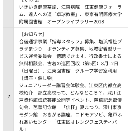
いきいき健康茶論、江東病院 江東健康フォーラ
ム、達人への道「卓球教室」、東京有明医療大学
附属図書館 オープンライブラリー2018
［お知らせ］
合宿通学事業「指導スタッフ」募集、塩浜福祉プ
ラザまつり ボランティア募集、地域密着型サー
ビス運営委員会 傍聴できます、行政書士による
無料相談会、古着の巡回回収（第5回）8月12日
（日曜日）、江東図書館 グループ学習室利用
［講座・催し物］
ジュニアリーダー講習会体験会、江東区内都立高
校紹介 都立高校って、どんなところ？、深川江
7
戸資料館伝統芸能公開等イベント、芭蕉記念館俳
句会、芭蕉記念館 「俳怪」夏まつり、深川東京
モダン館 おきがる講座、コドモアソビ、亀戸ふ
れあいセンター「江東区オレンジフェスティバ
ル」