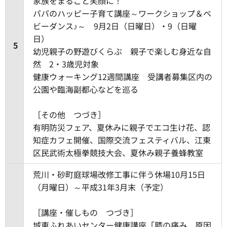
家族をまるごと笑顔に！
パパのハッピー子育て講座～ワークショップ＆ベ
ビーダンス♪～ 9月2日（日曜日）・9（日曜
日）
5
幼児親子の野遊びくらぶ 親子で楽しむ身近な自
然 2・3歳児対象
健康ウォーキング12週間講座 受講者募集区内の
公園や臨海副都心などを巡る
［その他 つづき］
有明防災フェア、夏休みに親子でエコ生け花、認
知症カフェ開催、国際交流フェスティバル、江東
区民武術太極拳競技大会、夏休み親子養蜂教室
荒川・砂町庭球場改修工事に伴う休場10月15日
（月曜日）～平成31年3月末（予定）
［講座・催しもの つづき］
城東ふれあいセンター健康講座「膝の痛み、原因