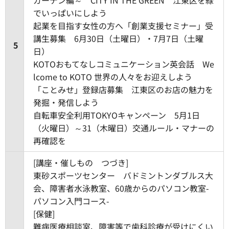
ガーデン編～ CITY IN THE GREEN 江東区を緑
でいっぱいにしよう
起業を目指す女性の方へ「創業支援セミナー」受
講生募集 6月30日（土曜日）・7月7日（土曜
5
日）
KOTOおもてなしコミュニケーション英会話 We
lcome to KOTO 世界の人々をお迎えしよう
「ことみせ」登録店募集 江東区のお店の魅力を
発掘・発信しよう
自転車安全利用TOKYOキャンペーン 5月1日
（火曜日）～31（木曜日）交通ルール・マナーの
再確認を
[講座・催しもの つづき]
東砂スポーツセンター バドミントンダブルス大
会、障害者水泳教室、60歳からのパソコン教室-
パソコン入門コース-
[保健]
難病医療相談室、障害等で歯科診療が受けにくい