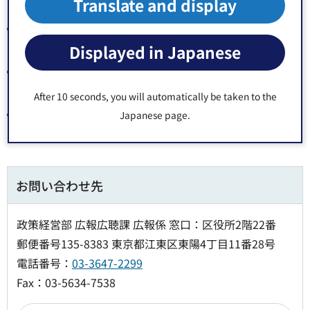
Translate and display
分,849KB）（別ウィンドウで開きます）
声の広報 平成30年5月1日号（6・7面）（MP3時10
分,852KB）（別ウィンドウで開きます）
Displayed in Japanese
声の広報 平成30年5月1日号（8面）（MP3時02
分,677KB）（別ウィンドウで開きます）
After 10 seconds, you will automatically be taken to the
声の広報 平成30年5月1日号（1-8面）（MP3時32
Japanese page.
分,881KB）（別ウィンドウで開きます）
お問い合わせ先
政策経営部 広報広聴課 広報係 窓口：区役所2階22番
郵便番号135-8383 東京都江東区東陽4丁目11番28号
電話番号：
03-3647-2299
Fax：03-5634-7538