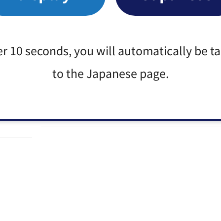
18歳から大人！成年年齢が引き下げら
er 10 seconds, you will automatically be t
消費生活に関する情報
to the Japanese page.
悪質商法一覧
はご相談
消費者センターだより