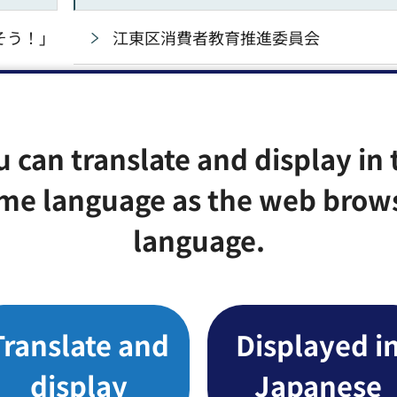
そう！」
江東区消費者教育推進委員会
計量器定期検査の事前調査
品質表示立入り検査
u can translate and display in 
me language as the web brow
消費者団体・グループの育成
開催しま
language.
消費者情報
Translate and
Displayed i
display
Japanese
カスタマーハラスメント(カスハラ)とは