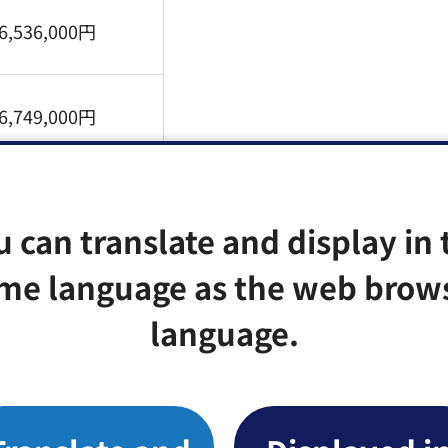
6,536,000円
6,749,000円
6,962,000円
u can translate and display in 
me language as the web brow
7,175,000円
language.
7,388,000円