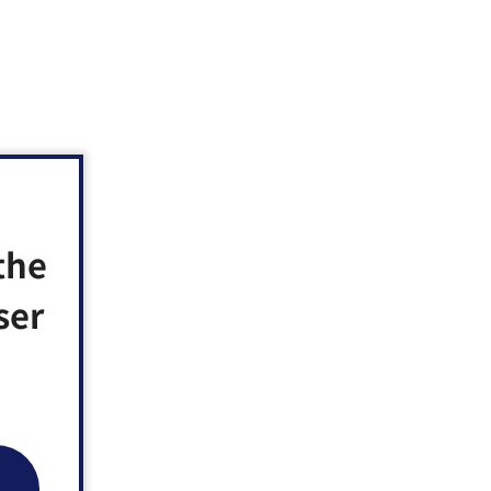
the
ser