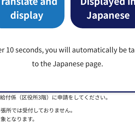
Translate and
Displayed i
213,000円
display
Japanese
母・兄弟姉妹・祖父母・子供・孫等の親族の方です。
世帯であっても扶養義務者となり、所得判定の対象とな
er 10 seconds, you will automatically be t
to the Japanese page.
給付係（区役所3階）に申請をしてください。
出張所では受付しておりません。
象となります。