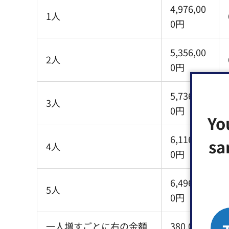
4,976,00
1人
0円
5,356,00
2人
0円
5,736,00
3人
0円
Yo
6,116,00
sa
4人
0円
6,496,00
5人
0円
一人増すごとに右の金額
380,000