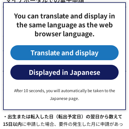
マイナポータルでの電子申請
You can translate and display in
お手持ちのスマートフォンから、マイナポータルを利用し
the same language as the web
た電子申請もご利用いただけます。
browser language.
詳細は
こちら
のページをご確認ください。
児童手当・子ども医療費助成の電子申請
Translate and display
15日特例について（ご注意）
Displayed in Japanese
児童手当は、原則、申請月の翌月分から支給します。手続
が遅れると、遅れた分の手当を受けることができません。
After 10 seconds, you will automatically be taken to the
月の後半に出生または転入した場合は、特にご注意くださ
Japanese page.
い！
・出生または転入した日（転出予定日）の翌日から数えて
15日以内
に申請した場合、要件の発生した月に申請があっ