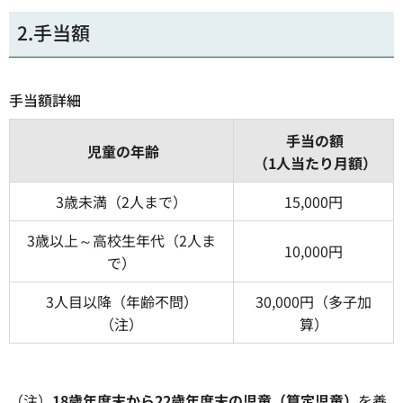
2.手当額
手当額詳細
手当の額
児童の年齢
（1人当たり月額）
3歳未満（2人まで）
15,000円
3歳以上～高校生年代（2人ま
10,000円
で）
3人目以降（年齢不問）
30,000円（多子加
（注）
算）
（注）
18歳年度末から22歳年度末の児童（算定児童）
を養