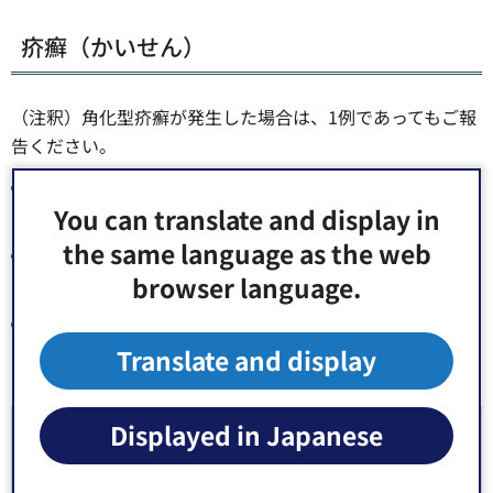
疥癬（かいせん）
（注釈）角化型疥癬が発生した場合は、1例であってもご報
告ください。
疥癬集団発生状況調査票（エクセル：58KB）（別ウィン
You can translate and display in
ドウで開きます）
the same language as the web
疥癬集団発生状況調査票（PDF：70KB）（別ウィンドウ
browser language.
で開きます）
［資料］地域ケアにおける疥癬対応マニュアル（PDF：
1,399KB）（別ウィンドウで開きます）
Translate and display
Displayed in Japanese
お問い合わせ先