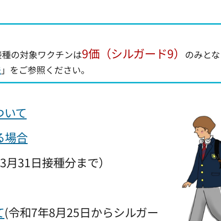
9価（シルガード9）
接種の対象ワクチンは
のみとな
法
」をご参照ください。
ついて
る場合
3月31日接種分まで）
て
(令和7年8月25日からシルガー