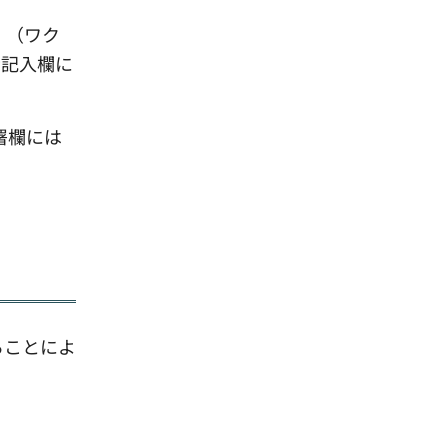
。（ワク
者記入欄に
署欄には
ることによ