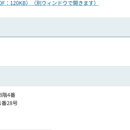
F：120KB）（別ウィンドウで開きます）
3階4番
1番28号