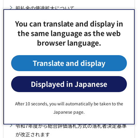
前払金の使途拡大について
You can translate and display in
令和6年度工事成績評定結果（平均点）の公表につ
the same language as the web
いて
browser language.
江東区土木部「週休2日制確保工事」実施要領
Translate and display
令和8年3月から適用する設計業務委託等技術者単
価の運用に係る特例措置について
Displayed in Japanese
令和8年3月から適用する公共工事設計労務単価(新
労務単価）に係る特例措置の実施及びインフレス
After 10 seconds, you will automatically be taken to the
ライド条項の運用について
Japanese page.
令和7年度から総合評価落札方式の落札者決定基準
が改正されます