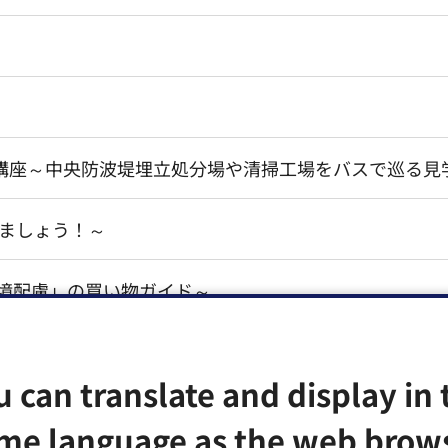
講座～中央防波堤埋立処分場や清掃工場をバスで巡る見
しましょう！～
環境配慮」の買い物ガイド～
ット」
u can translate and display in 
家計簿」～
me language as the web brow