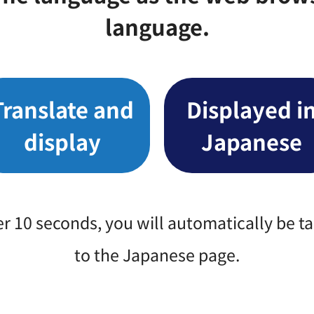
language.
Translate and
Displayed i
display
Japanese
er 10 seconds, you will automatically be t
to the Japanese page.